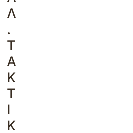
Λ
.
Τ
Α
Κ
Τ
Ι
Κ