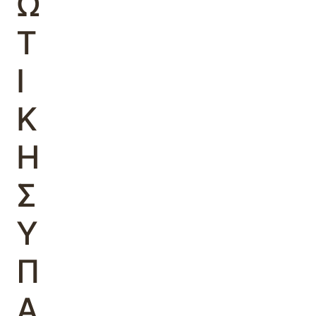
Ω
Τ
Ι
Κ
Η
Σ
Υ
Π
Α