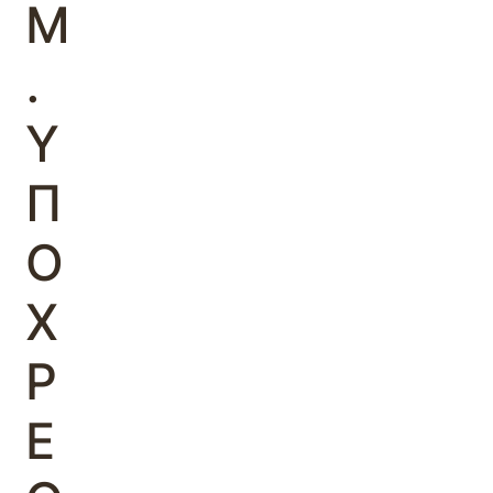
Μ
.
Υ
Π
Ο
Χ
Ρ
Ε