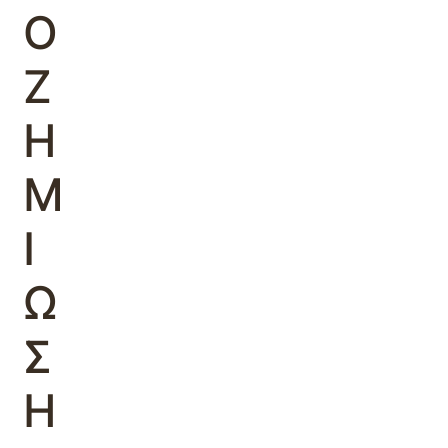
Ο
Ζ
Η
Μ
Ι
Ω
Σ
Η