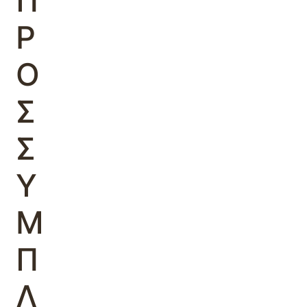
Π
Ρ
Ο
Σ
Σ
Υ
Μ
Π
Λ