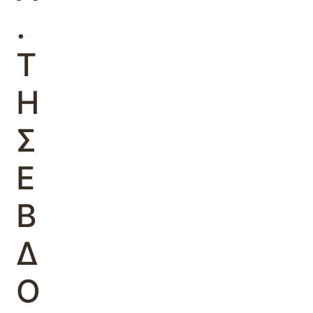
.
Τ
Η
Σ
Ε
Β
Δ
Ο