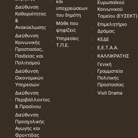
και
Ευρωπαϊκού
Διεύθυνση
υποχρεώσεων
Κοινωνικού
Καθαριότητας
του δημότη
Ταμείου (ΕΥΣΕΚΤ)
&
Μάθε που
Επιμελητήριο
Ανακύκλωσης
ψηφίζεις
Δράμας
Διεύθυνση
Υπηρεσίες
ΚΕΔΕ
Κοινωνικής
Τ.Π.Ε.
Ε.Ε.Τ.Α.Α.
Προστασίας,
Παιδείας και
ΚΑΛΛΙΚΡΑΤΗΣ
Πολιτισμού
Γενική
Διεύθυνση
Γραμματεία
Οικονομικών
Πολιτικής
Υπηρεσιών
Προστασίας
Διεύθυνση
Visit Drama
Περιβάλλοντος
& Πρασίνου
Διεύθυνση
Προσχολικής
Αγωγής και
Φροντίδας