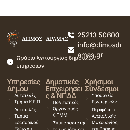
25213 50600
info@dimosdr
amas.gr
Ωράριο λειτουργίας δημοτικών
υπηρεσιών
Υπηρεσίες
Δημοτικές
Χρήσιμοι
Δήμου
Επιχειρήσει
Σύνδεσμοι
ς & ΝΠΔΔ
Αυτοτελές
Υπουργείο
Τμήμα Κ.Ε.Π.
Εσωτερικών
Πολιτιστικός
Οργανισμός –
Αυτοτελές
Περιφέρεια
ΦΤΜΜ
Τμήμα
Ανατολικής
Εσωτερικού
Μακεδονίας
Συμπαραστάτης
Ελέγχου
και Θράκης
του δημότη και