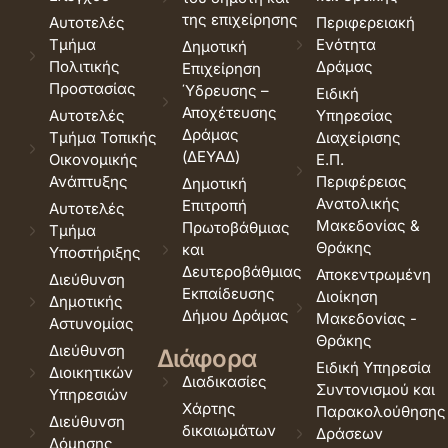
της επιχείρησης
Αυτοτελές
Περιφερειακή
Τμήμα
Ενότητα
Δημοτική
Πολιτικής
Δράμας
Επιχείρηση
Προστασίας
Ύδρευσης –
Ειδική
Αποχέτευσης
Αυτοτελές
Υπηρεσίας
Δράμας
Τμήμα Τοπικής
Διαχείρισης
(ΔΕΥΑΔ)
Οικονομικής
Ε.Π.
Ανάπτυξης
Περιφέρειας
Δημοτική
Ανατολικής
Επιτροπή
Αυτοτελές
Μακεδονίας &
Πρωτοβάθμιας
Τμήμα
Θράκης
και
Υποστήριξης
Δευτεροβάθμιας
Αποκεντρωμένη
Διεύθυνση
Εκπαίδευσης
Διοίκηση
Δημοτικής
Δήμου Δράμας
Μακεδονίας -
Αστυνομίας
Θράκης
Διεύθυνση
Διάφορα
Ειδική Υπηρεσία
Διοικητικών
Διαδικασίες
Συντονισμού και
Υπηρεσιών
Χάρτης
Παρακολούθησης
Διεύθυνση
δικαιωμάτων
Δράσεων
Δόμησης