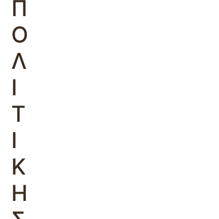
Π
Ο
Λ
Ι
Τ
Ι
Κ
Η