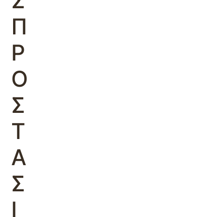
Σ
Π
Ρ
Ο
Σ
Τ
Α
Σ
Ι