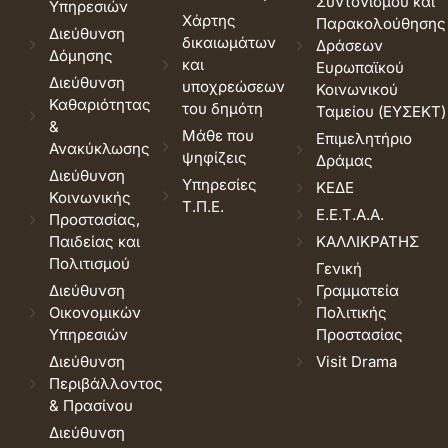
Συντονισμού και
Υπηρεσιών
Χάρτης
Παρακολούθησης
Διεύθυνση
δικαιωμάτων
Δράσεων
Δόμησης
και
Ευρωπαϊκού
Διεύθυνση
υποχρεώσεων
Κοινωνικού
Καθαριότητας
του δημότη
Ταμείου (ΕΥΣΕΚΤ)
&
Μάθε που
Επιμελητήριο
Ανακύκλωσης
ψηφίζεις
Δράμας
Διεύθυνση
Υπηρεσίες
ΚΕΔΕ
Κοινωνικής
Τ.Π.Ε.
Ε.Ε.Τ.Α.Α.
Προστασίας,
Παιδείας και
ΚΑΛΛΙΚΡΑΤΗΣ
Πολιτισμού
Γενική
Διεύθυνση
Γραμματεία
Οικονομικών
Πολιτικής
Υπηρεσιών
Προστασίας
Διεύθυνση
Visit Drama
Περιβάλλοντος
& Πρασίνου
Διεύθυνση