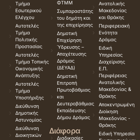
ΦΤΜΜ
Τμήμα
Ανατολικής
Εσωτερικού
Μακεδονίας
Συμπαραστάτης
Ελέγχου
και Θράκης
του δημότη και
της επιχείρησης
Αυτοτελές
Περιφερειακή
Τμήμα
Ενότητα
Δημοτική
Πολιτικής
Δράμας
Επιχείρηση
Προστασίας
Ύδρευσης –
Ειδική
Αποχέτευσης
Αυτοτελές
Υπηρεσίας
Δράμας
Τμήμα Τοπικής
Διαχείρισης
(ΔΕΥΑΔ)
Οικονομικής
Ε.Π.
Ανάπτυξης
Περιφέρειας
Δημοτική
Ανατολικής
Επιτροπή
Αυτοτελές
Μακεδονίας &
Πρωτοβάθμιας
Τμήμα
Θράκης
και
Υποστήριξης
Δευτεροβάθμιας
Αποκεντρωμένη
Διεύθυνση
Εκπαίδευσης
Διοίκηση
Δημοτικής
Δήμου Δράμας
Μακεδονίας -
Αστυνομίας
Θράκης
Διεύθυνση
Διάφορα
Ειδική Υπηρεσία
Διοικητικών
Διαδικασίες