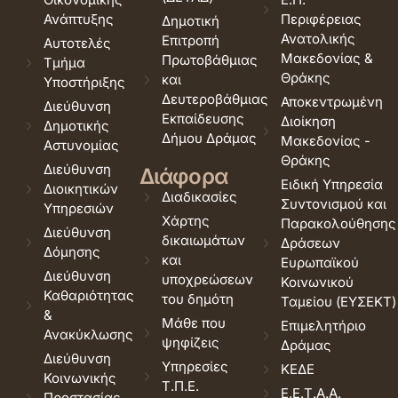
Ανάπτυξης
Περιφέρειας
Δημοτική
Ανατολικής
Επιτροπή
Αυτοτελές
Μακεδονίας &
Πρωτοβάθμιας
Τμήμα
Θράκης
και
Υποστήριξης
Δευτεροβάθμιας
Αποκεντρωμένη
Διεύθυνση
Εκπαίδευσης
Διοίκηση
Δημοτικής
Δήμου Δράμας
Μακεδονίας -
Αστυνομίας
Θράκης
Διεύθυνση
Διάφορα
Ειδική Υπηρεσία
Διοικητικών
Διαδικασίες
Συντονισμού και
Υπηρεσιών
Χάρτης
Παρακολούθησης
Διεύθυνση
δικαιωμάτων
Δράσεων
Δόμησης
και
Ευρωπαϊκού
Διεύθυνση
υποχρεώσεων
Κοινωνικού
Καθαριότητας
του δημότη
Ταμείου (ΕΥΣΕΚΤ)
&
Μάθε που
Επιμελητήριο
Ανακύκλωσης
ψηφίζεις
Δράμας
Διεύθυνση
Υπηρεσίες
ΚΕΔΕ
Κοινωνικής
Τ.Π.Ε.
Ε.Ε.Τ.Α.Α.
Προστασίας,