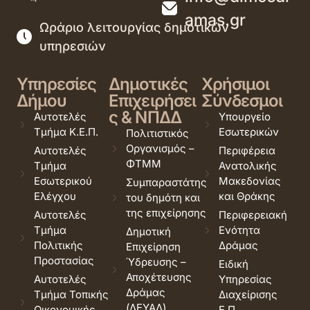
amas.gr
Ωράριο λειτουργίας δημοτικών
υπηρεσιών
Υπηρεσίες
Δημοτικές
Χρήσιμοι
Δήμου
Επιχειρήσει
Σύνδεσμοι
ς & ΝΠΔΔ
Αυτοτελές
Υπουργείο
Τμήμα Κ.Ε.Π.
Εσωτερικών
Πολιτιστικός
Οργανισμός –
Αυτοτελές
Περιφέρεια
ΦΤΜΜ
Τμήμα
Ανατολικής
Εσωτερικού
Μακεδονίας
Συμπαραστάτης
Ελέγχου
και Θράκης
του δημότη και
της επιχείρησης
Αυτοτελές
Περιφερειακή
Τμήμα
Ενότητα
Δημοτική
Πολιτικής
Δράμας
Επιχείρηση
Προστασίας
Ύδρευσης –
Ειδική
Αποχέτευσης
Αυτοτελές
Υπηρεσίας
Δράμας
Τμήμα Τοπικής
Διαχείρισης
(ΔΕΥΑΔ)
Οικονομικής
Ε.Π.