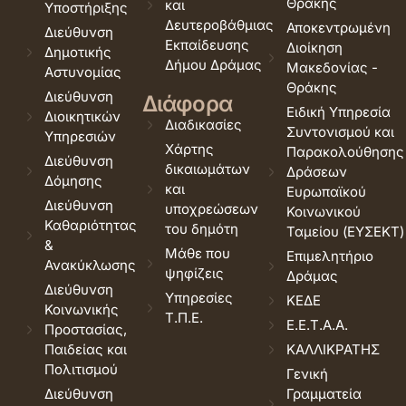
Θράκης
και
Υποστήριξης
Δευτεροβάθμιας
Αποκεντρωμένη
Διεύθυνση
Εκπαίδευσης
Διοίκηση
Δημοτικής
Δήμου Δράμας
Μακεδονίας -
Αστυνομίας
Θράκης
Διεύθυνση
Διάφορα
Ειδική Υπηρεσία
Διοικητικών
Διαδικασίες
Συντονισμού και
Υπηρεσιών
Χάρτης
Παρακολούθησης
Διεύθυνση
δικαιωμάτων
Δράσεων
Δόμησης
και
Ευρωπαϊκού
Διεύθυνση
υποχρεώσεων
Κοινωνικού
Καθαριότητας
του δημότη
Ταμείου (ΕΥΣΕΚΤ)
&
Μάθε που
Επιμελητήριο
Ανακύκλωσης
ψηφίζεις
Δράμας
Διεύθυνση
Υπηρεσίες
ΚΕΔΕ
Κοινωνικής
Τ.Π.Ε.
Ε.Ε.Τ.Α.Α.
Προστασίας,
Παιδείας και
ΚΑΛΛΙΚΡΑΤΗΣ
Πολιτισμού
Γενική
Διεύθυνση
Γραμματεία