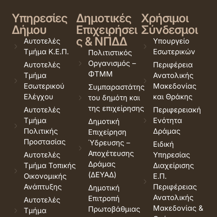
Υπηρεσίες
Δημοτικές
Χρήσιμοι
Δήμου
Επιχειρήσει
Σύνδεσμοι
ς & ΝΠΔΔ
Αυτοτελές
Υπουργείο
Τμήμα Κ.Ε.Π.
Εσωτερικών
Πολιτιστικός
Οργανισμός –
Αυτοτελές
Περιφέρεια
ΦΤΜΜ
Τμήμα
Ανατολικής
Εσωτερικού
Μακεδονίας
Συμπαραστάτης
Ελέγχου
και Θράκης
του δημότη και
της επιχείρησης
Αυτοτελές
Περιφερειακή
Τμήμα
Ενότητα
Δημοτική
Πολιτικής
Δράμας
Επιχείρηση
Προστασίας
Ύδρευσης –
Ειδική
Αποχέτευσης
Αυτοτελές
Υπηρεσίας
Δράμας
Τμήμα Τοπικής
Διαχείρισης
(ΔΕΥΑΔ)
Οικονομικής
Ε.Π.
Ανάπτυξης
Περιφέρειας
Δημοτική
Ανατολικής
Επιτροπή
Αυτοτελές
Μακεδονίας &
Πρωτοβάθμιας
Τμήμα