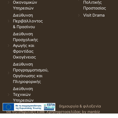
Οικονομικών
Πολιτικής
Υπηρεσιών
Προστασίας
Διεύθυνση
Visit Drama
Περιβάλλοντος
& Πρασίνου
Διεύθυνση
Προσχολικής
Αγωγής και
Φροντίδας
Οικογένειας
Διεύθυνση
Προγραμματισμού,
Οργάνωσης και
Πληροφορικής
Διεύθυνση
Τεχνικών
Υπηρεσιών
© 2026 Δήμος Δράμας.
Όροι
δημιουργία & φιλοξενία
Με την επιφύλαξη κάθε
Χρήσης
ιστοσελίδας by manbiz
νόμιμου δικαιώματος.