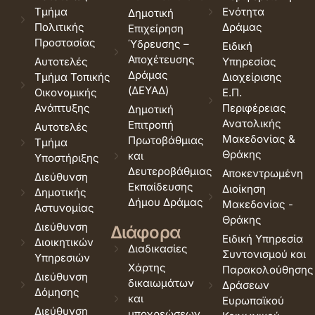
Τμήμα
Ενότητα
Δημοτική
Πολιτικής
Δράμας
Επιχείρηση
Προστασίας
Ύδρευσης –
Ειδική
Αποχέτευσης
Αυτοτελές
Υπηρεσίας
Δράμας
Τμήμα Τοπικής
Διαχείρισης
(ΔΕΥΑΔ)
Οικονομικής
Ε.Π.
Ανάπτυξης
Περιφέρειας
Δημοτική
Ανατολικής
Επιτροπή
Αυτοτελές
Μακεδονίας &
Πρωτοβάθμιας
Τμήμα
Θράκης
και
Υποστήριξης
Δευτεροβάθμιας
Αποκεντρωμένη
Διεύθυνση
Εκπαίδευσης
Διοίκηση
Δημοτικής
Δήμου Δράμας
Μακεδονίας -
Αστυνομίας
Θράκης
Διεύθυνση
Διάφορα
Ειδική Υπηρεσία
Διοικητικών
Διαδικασίες
Συντονισμού και
Υπηρεσιών
Χάρτης
Παρακολούθησης
Διεύθυνση
δικαιωμάτων
Δράσεων
Δόμησης
και
Ευρωπαϊκού
Διεύθυνση
υποχρεώσεων