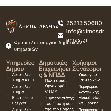
25213 50600
info@dimosdr
amas.gr
Ωράριο λειτουργίας δημοτικών
υπηρεσιών
Υπηρεσίες
Δημοτικές
Χρήσιμοι
Δήμου
Επιχειρήσει
Σύνδεσμοι
ς & ΝΠΔΔ
Αυτοτελές
Υπουργείο
Τμήμα Κ.Ε.Π.
Εσωτερικών
Πολιτιστικός
Οργανισμός –
Αυτοτελές
Περιφέρεια
ΦΤΜΜ
Τμήμα
Ανατολικής
Εσωτερικού
Μακεδονίας
Συμπαραστάτης
Ελέγχου
και Θράκης
του δημότη και
της επιχείρησης
Αυτοτελές
Περιφερειακή