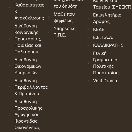
Κοινωνικού
Καθαριότητας
του δημότη
Ταμείου (ΕΥΣΕΚΤ)
&
Μάθε που
Επιμελητήριο
Ανακύκλωσης
ψηφίζεις
Δράμας
Διεύθυνση
Υπηρεσίες
ΚΕΔΕ
Κοινωνικής
Τ.Π.Ε.
Ε.Ε.Τ.Α.Α.
Προστασίας,
Παιδείας και
ΚΑΛΛΙΚΡΑΤΗΣ
Πολιτισμού
Γενική
Διεύθυνση
Γραμματεία
Οικονομικών
Πολιτικής
Υπηρεσιών
Προστασίας
Διεύθυνση
Visit Drama
Περιβάλλοντος
& Πρασίνου
Διεύθυνση
Προσχολικής
Αγωγής και
Φροντίδας
Οικογένειας