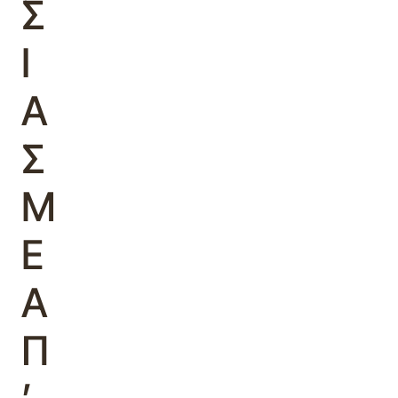
Σ
Ι
Α
Σ
Μ
Ε
Α
Π