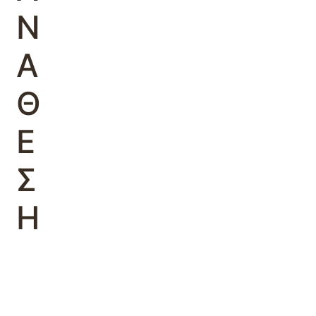
Ν
Α
Θ
Ε
Σ
Η