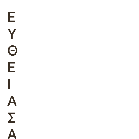
’
Ε
Υ
Θ
Ε
Ι
Α
Σ
Α