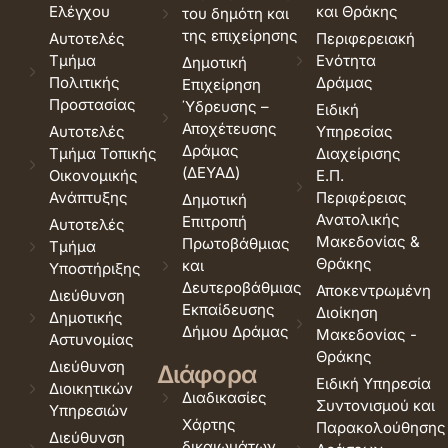
Ελέγχου
και Θράκης
του δημότη και
της επιχείρησης
Αυτοτελές
Περιφερειακή
Τμήμα
Ενότητα
Δημοτική
Πολιτικής
Δράμας
Επιχείρηση
Προστασίας
Ύδρευσης –
Ειδική
Αποχέτευσης
Αυτοτελές
Υπηρεσίας
Δράμας
Τμήμα Τοπικής
Διαχείρισης
(ΔΕΥΑΔ)
Οικονομικής
Ε.Π.
Ανάπτυξης
Περιφέρειας
Δημοτική
Ανατολικής
Επιτροπή
Αυτοτελές
Μακεδονίας &
Πρωτοβάθμιας
Τμήμα
Θράκης
και
Υποστήριξης
Δευτεροβάθμιας
Αποκεντρωμένη
Διεύθυνση
Εκπαίδευσης
Διοίκηση
Δημοτικής
Δήμου Δράμας
Μακεδονίας -
Αστυνομίας
Θράκης
Διεύθυνση
Διάφορα
Ειδική Υπηρεσία
Διοικητικών
Διαδικασίες
Συντονισμού και
Υπηρεσιών
Χάρτης
Παρακολούθησης
Διεύθυνση
δικαιωμάτων