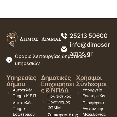
25213 50600
info@dimosdr
amas.gr
Ωράριο λειτουργίας δημοτικών
υπηρεσιών
Υπηρεσίες
Δημοτικές
Χρήσιμοι
Δήμου
Επιχειρήσει
Σύνδεσμοι
ς & ΝΠΔΔ
Αυτοτελές
Υπουργείο
Τμήμα Κ.Ε.Π.
Εσωτερικών
Πολιτιστικός
Οργανισμός –
Αυτοτελές
Περιφέρεια
ΦΤΜΜ
Τμήμα
Ανατολικής
Εσωτερικού
Μακεδονίας
Συμπαραστάτης