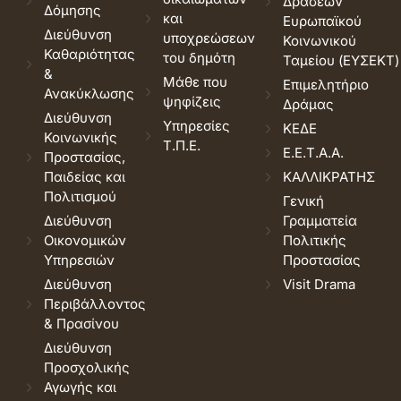
Δράσεων
Δόμησης
και
Ευρωπαϊκού
Διεύθυνση
υποχρεώσεων
Κοινωνικού
Καθαριότητας
του δημότη
Ταμείου (ΕΥΣΕΚΤ)
&
Μάθε που
Επιμελητήριο
Ανακύκλωσης
ψηφίζεις
Δράμας
Διεύθυνση
Υπηρεσίες
ΚΕΔΕ
Κοινωνικής
Τ.Π.Ε.
Ε.Ε.Τ.Α.Α.
Προστασίας,
Παιδείας και
ΚΑΛΛΙΚΡΑΤΗΣ
Πολιτισμού
Γενική
Διεύθυνση
Γραμματεία
Οικονομικών
Πολιτικής
Υπηρεσιών
Προστασίας
Διεύθυνση
Visit Drama
Περιβάλλοντος
& Πρασίνου
Διεύθυνση
Προσχολικής
Αγωγής και