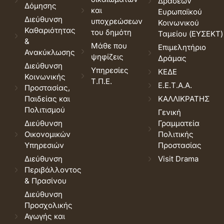
Δράσεων
Δόμησης
και
Ευρωπαϊκού
Διεύθυνση
υποχρεώσεων
Κοινωνικού
Καθαριότητας
του δημότη
Ταμείου (ΕΥΣΕΚΤ)
&
Μάθε που
Επιμελητήριο
Ανακύκλωσης
ψηφίζεις
Δράμας
Διεύθυνση
Υπηρεσίες
ΚΕΔΕ
Κοινωνικής
Τ.Π.Ε.
Ε.Ε.Τ.Α.Α.
Προστασίας,
Παιδείας και
ΚΑΛΛΙΚΡΑΤΗΣ
Πολιτισμού
Γενική
Διεύθυνση
Γραμματεία
Οικονομικών
Πολιτικής
Υπηρεσιών
Προστασίας
Διεύθυνση
Visit Drama
Περιβάλλοντος
& Πρασίνου
Διεύθυνση
Προσχολικής
Αγωγής και