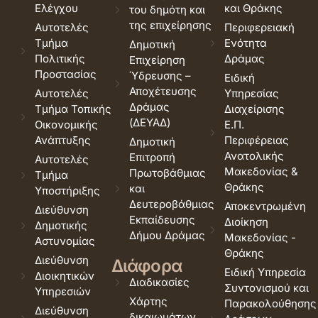
Ελέγχου
και Θράκης
του δημότη και
της επιχείρησης
Αυτοτελές
Περιφερειακή
Τμήμα
Ενότητα
Δημοτική
Πολιτικής
Δράμας
Επιχείρηση
Προστασίας
Ύδρευσης –
Ειδική
Αποχέτευσης
Αυτοτελές
Υπηρεσίας
Δράμας
Τμήμα Τοπικής
Διαχείρισης
(ΔΕΥΑΔ)
Οικονομικής
Ε.Π.
Ανάπτυξης
Περιφέρειας
Δημοτική
Ανατολικής
Επιτροπή
Αυτοτελές
Μακεδονίας &
Πρωτοβάθμιας
Τμήμα
Θράκης
και
Υποστήριξης
Δευτεροβάθμιας
Αποκεντρωμένη
Διεύθυνση
Εκπαίδευσης
Διοίκηση
Δημοτικής
Δήμου Δράμας
Μακεδονίας -
Αστυνομίας
Θράκης
Διεύθυνση
Διάφορα
Ειδική Υπηρεσία
Διοικητικών
Διαδικασίες
Συντονισμού και
Υπηρεσιών
Χάρτης
Παρακολούθησης
Διεύθυνση
δικαιωμάτων