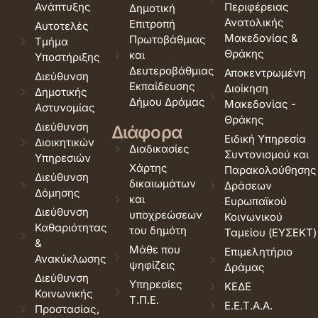
Ανάπτυξης
Περιφέρειας
Δημοτική
Ανατολικής
Επιτροπή
Αυτοτελές
Μακεδονίας &
Πρωτοβάθμιας
Τμήμα
Θράκης
και
Υποστήριξης
Δευτεροβάθμιας
Αποκεντρωμένη
Διεύθυνση
Εκπαίδευσης
Διοίκηση
Δημοτικής
Δήμου Δράμας
Μακεδονίας -
Αστυνομίας
Θράκης
Διεύθυνση
Διάφορα
Ειδική Υπηρεσία
Διοικητικών
Διαδικασίες
Συντονισμού και
Υπηρεσιών
Χάρτης
Παρακολούθησης
Διεύθυνση
δικαιωμάτων
Δράσεων
Δόμησης
και
Ευρωπαϊκού
Διεύθυνση
υποχρεώσεων
Κοινωνικού
Καθαριότητας
του δημότη
Ταμείου (ΕΥΣΕΚΤ)
&
Μάθε που
Επιμελητήριο
Ανακύκλωσης
ψηφίζεις
Δράμας
Διεύθυνση
Υπηρεσίες
ΚΕΔΕ
Κοινωνικής
Τ.Π.Ε.
Ε.Ε.Τ.Α.Α.
Προστασίας,