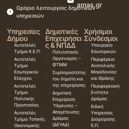
amas.gr
Ωράριο λειτουργίας δημοτικών
υπηρεσιών
Υπηρεσίες
Δημοτικές
Χρήσιμοι
Δήμου
Επιχειρήσει
Σύνδεσμοι
ς & ΝΠΔΔ
Αυτοτελές
Υπουργείο
Τμήμα Κ.Ε.Π.
Εσωτερικών
Πολιτιστικός
Οργανισμός –
Αυτοτελές
Περιφέρεια
ΦΤΜΜ
Τμήμα
Ανατολικής
Εσωτερικού
Μακεδονίας
Συμπαραστάτης
Ελέγχου
και Θράκης
του δημότη και
της επιχείρησης
Αυτοτελές
Περιφερειακή
Τμήμα
Ενότητα
Δημοτική
Πολιτικής
Δράμας
Επιχείρηση
Προστασίας
Ύδρευσης –
Ειδική
Αποχέτευσης
Αυτοτελές
Υπηρεσίας
Δράμας
Τμήμα Τοπικής
Διαχείρισης
(ΔΕΥΑΔ)
Οικονομικής
Ε.Π.