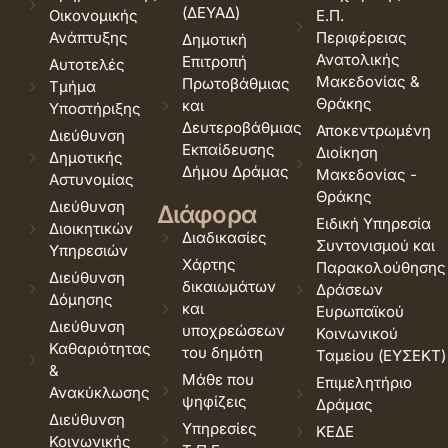
(ΔΕΥΑΔ)
Οικονομικής
Ε.Π.
Ανάπτυξης
Περιφέρειας
Δημοτική
Ανατολικής
Επιτροπή
Αυτοτελές
Μακεδονίας &
Πρωτοβάθμιας
Τμήμα
Θράκης
και
Υποστήριξης
Δευτεροβάθμιας
Αποκεντρωμένη
Διεύθυνση
Εκπαίδευσης
Διοίκηση
Δημοτικής
Δήμου Δράμας
Μακεδονίας -
Αστυνομίας
Θράκης
Διεύθυνση
Διάφορα
Ειδική Υπηρεσία
Διοικητικών
Διαδικασίες
Συντονισμού και
Υπηρεσιών
Χάρτης
Παρακολούθησης
Διεύθυνση
δικαιωμάτων
Δράσεων
Δόμησης
και
Ευρωπαϊκού
Διεύθυνση
υποχρεώσεων
Κοινωνικού
Καθαριότητας
του δημότη
Ταμείου (ΕΥΣΕΚΤ)
&
Μάθε που
Επιμελητήριο
Ανακύκλωσης
ψηφίζεις
Δράμας
Διεύθυνση
Υπηρεσίες
ΚΕΔΕ
Κοινωνικής