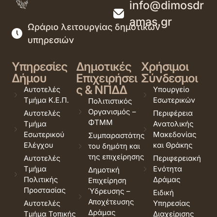
info@dimosdr
amas.gr
Ωράριο λειτουργίας δημοτικών
υπηρεσιών
Υπηρεσίες
Δημοτικές
Χρήσιμοι
Δήμου
Επιχειρήσει
Σύνδεσμοι
ς & ΝΠΔΔ
Αυτοτελές
Υπουργείο
Τμήμα Κ.Ε.Π.
Εσωτερικών
Πολιτιστικός
Οργανισμός –
Αυτοτελές
Περιφέρεια
ΦΤΜΜ
Τμήμα
Ανατολικής
Εσωτερικού
Μακεδονίας
Συμπαραστάτης
Ελέγχου
και Θράκης
του δημότη και
της επιχείρησης
Αυτοτελές
Περιφερειακή
Τμήμα
Ενότητα
Δημοτική
Πολιτικής
Δράμας
Επιχείρηση
Προστασίας
Ύδρευσης –
Ειδική
Αποχέτευσης
Αυτοτελές
Υπηρεσίας
Δράμας
Τμήμα Τοπικής
Διαχείρισης