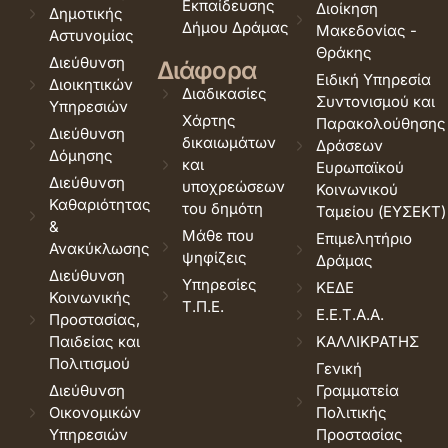
Εκπαίδευσης
Διοίκηση
Δημοτικής
Δήμου Δράμας
Μακεδονίας -
Αστυνομίας
Θράκης
Διεύθυνση
Διάφορα
Ειδική Υπηρεσία
Διοικητικών
Διαδικασίες
Συντονισμού και
Υπηρεσιών
Χάρτης
Παρακολούθησης
Διεύθυνση
δικαιωμάτων
Δράσεων
Δόμησης
και
Ευρωπαϊκού
Διεύθυνση
υποχρεώσεων
Κοινωνικού
Καθαριότητας
του δημότη
Ταμείου (ΕΥΣΕΚΤ)
&
Μάθε που
Επιμελητήριο
Ανακύκλωσης
ψηφίζεις
Δράμας
Διεύθυνση
Υπηρεσίες
ΚΕΔΕ
Κοινωνικής
Τ.Π.Ε.
Ε.Ε.Τ.Α.Α.
Προστασίας,
Παιδείας και
ΚΑΛΛΙΚΡΑΤΗΣ
Πολιτισμού
Γενική
Διεύθυνση
Γραμματεία
Οικονομικών
Πολιτικής
Υπηρεσιών
Προστασίας