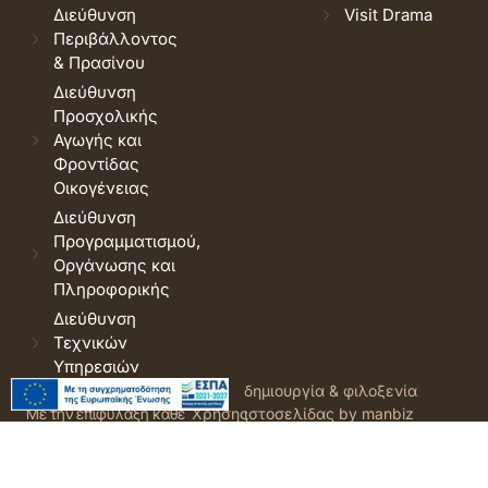
Διεύθυνση
Visit Drama
Περιβάλλοντος
& Πρασίνου
Διεύθυνση
Προσχολικής
Αγωγής και
Φροντίδας
Οικογένειας
Διεύθυνση
Προγραμματισμού,
Οργάνωσης και
Πληροφορικής
Διεύθυνση
Τεχνικών
Υπηρεσιών
© 2026 Δήμος Δράμας.
Όροι
δημιουργία & φιλοξενία
Με την επιφύλαξη κάθε
Χρήσης
ιστοσελίδας by manbiz
νόμιμου δικαιώματος.