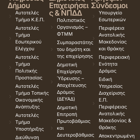
Δήμου
Επιχειρήσει
Σύνδεσμοι
ς & ΝΠΔΔ
Αυτοτελές
Υπουργείο
Τμήμα Κ.Ε.Π.
Εσωτερικών
Πολιτιστικός
Οργανισμός –
Αυτοτελές
Περιφέρεια
ΦΤΜΜ
Τμήμα
Ανατολικής
Εσωτερικού
Μακεδονίας
Συμπαραστάτης
Ελέγχου
και Θράκης
του δημότη και
της επιχείρησης
Αυτοτελές
Περιφερειακή
Τμήμα
Ενότητα
Δημοτική
Πολιτικής
Δράμας
Επιχείρηση
Προστασίας
Ύδρευσης –
Ειδική
Αποχέτευσης
Αυτοτελές
Υπηρεσίας
Δράμας
Τμήμα Τοπικής
Διαχείρισης
(ΔΕΥΑΔ)
Οικονομικής
Ε.Π.
Ανάπτυξης
Περιφέρειας
Δημοτική
Ανατολικής
Επιτροπή
Αυτοτελές
Μακεδονίας &
Πρωτοβάθμιας
Τμήμα
Θράκης
και
Υποστήριξης
Δευτεροβάθμιας
Αποκεντρωμένη
Διεύθυνση