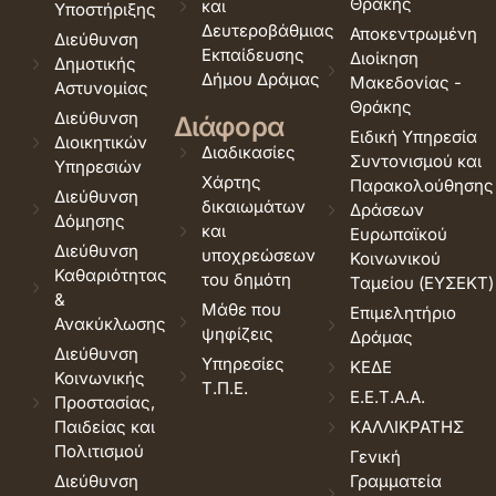
Θράκης
και
Υποστήριξης
Δευτεροβάθμιας
Αποκεντρωμένη
Διεύθυνση
Εκπαίδευσης
Διοίκηση
Δημοτικής
Δήμου Δράμας
Μακεδονίας -
Αστυνομίας
Θράκης
Διεύθυνση
Διάφορα
Ειδική Υπηρεσία
Διοικητικών
Διαδικασίες
Συντονισμού και
Υπηρεσιών
Χάρτης
Παρακολούθησης
Διεύθυνση
δικαιωμάτων
Δράσεων
Δόμησης
και
Ευρωπαϊκού
Διεύθυνση
υποχρεώσεων
Κοινωνικού
Καθαριότητας
του δημότη
Ταμείου (ΕΥΣΕΚΤ)
&
Μάθε που
Επιμελητήριο
Ανακύκλωσης
ψηφίζεις
Δράμας
Διεύθυνση
Υπηρεσίες
ΚΕΔΕ
Κοινωνικής
Τ.Π.Ε.
Ε.Ε.Τ.Α.Α.
Προστασίας,
Παιδείας και
ΚΑΛΛΙΚΡΑΤΗΣ
Πολιτισμού
Γενική
Διεύθυνση
Γραμματεία