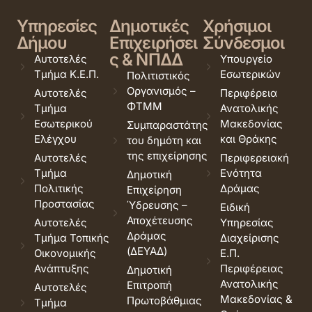
Υπηρεσίες
Δημοτικές
Χρήσιμοι
Δήμου
Επιχειρήσει
Σύνδεσμοι
ς & ΝΠΔΔ
Αυτοτελές
Υπουργείο
Τμήμα Κ.Ε.Π.
Εσωτερικών
Πολιτιστικός
Οργανισμός –
Αυτοτελές
Περιφέρεια
ΦΤΜΜ
Τμήμα
Ανατολικής
Εσωτερικού
Μακεδονίας
Συμπαραστάτης
Ελέγχου
και Θράκης
του δημότη και
της επιχείρησης
Αυτοτελές
Περιφερειακή
Τμήμα
Ενότητα
Δημοτική
Πολιτικής
Δράμας
Επιχείρηση
Προστασίας
Ύδρευσης –
Ειδική
Αποχέτευσης
Αυτοτελές
Υπηρεσίας
Δράμας
Τμήμα Τοπικής
Διαχείρισης
(ΔΕΥΑΔ)
Οικονομικής
Ε.Π.
Ανάπτυξης
Περιφέρειας
Δημοτική
Ανατολικής
Επιτροπή
Αυτοτελές
Μακεδονίας &
Πρωτοβάθμιας
Τμήμα