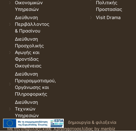
Οικονομικών
Πολιτικής
Υπηρεσιών
Προστασίας
Διεύθυνση
Visit Drama
Περιβάλλοντος
& Πρασίνου
Διεύθυνση
Προσχολικής
Αγωγής και
Φροντίδας
Οικογένειας
Διεύθυνση
Προγραμματισμού,
Οργάνωσης και
Πληροφορικής
Διεύθυνση
Τεχνικών
Υπηρεσιών
© 2026 Δήμος Δράμας.
Όροι
δημιουργία & φιλοξενία
Με την επιφύλαξη κάθε
Χρήσης
ιστοσελίδας by manbiz
νόμιμου δικαιώματος.