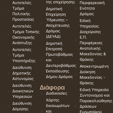
της επιχείρησης
Αυτοτελές
Περιφερειακή
Τμήμα
Ενότητα
Δημοτική
Πολιτικής
Δράμας
Επιχείρηση
Προστασίας
Ύδρευσης –
Ειδική
Αποχέτευσης
Αυτοτελές
Υπηρεσίας
Δράμας
Τμήμα Τοπικής
Διαχείρισης
(ΔΕΥΑΔ)
Οικονομικής
Ε.Π.
Ανάπτυξης
Περιφέρειας
Δημοτική
Ανατολικής
Επιτροπή
Αυτοτελές
Μακεδονίας &
Πρωτοβάθμιας
Τμήμα
Θράκης
και
Υποστήριξης
Δευτεροβάθμιας
Αποκεντρωμένη
Διεύθυνση
Εκπαίδευσης
Διοίκηση
Δημοτικής
Δήμου Δράμας
Μακεδονίας -
Αστυνομίας
Θράκης
Διεύθυνση
Διάφορα
Ειδική Υπηρεσία
Διοικητικών
Διαδικασίες
Συντονισμού και
Υπηρεσιών
Χάρτης
Παρακολούθησης
Διεύθυνση
δικαιωμάτων
Δράσεων
Δόμησης
και
Ευρωπαϊκού