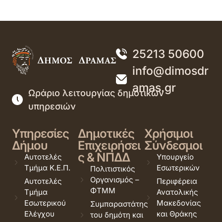
25213 50600
info@dimosdr
amas.gr
Ωράριο λειτουργίας δημοτικών
υπηρεσιών
Υπηρεσίες
Δημοτικές
Χρήσιμοι
Δήμου
Επιχειρήσει
Σύνδεσμοι
ς & ΝΠΔΔ
Αυτοτελές
Υπουργείο
Τμήμα Κ.Ε.Π.
Εσωτερικών
Πολιτιστικός
Οργανισμός –
Αυτοτελές
Περιφέρεια
ΦΤΜΜ
Τμήμα
Ανατολικής
Εσωτερικού
Μακεδονίας
Συμπαραστάτης
Ελέγχου
και Θράκης
του δημότη και