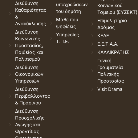
Διεύθυνση
υποχρεώσεων
Κοινωνικού
Καθαριότητας
του δημότη
Ταμείου (ΕΥΣΕΚΤ)
&
Μάθε που
Επιμελητήριο
Ανακύκλωσης
ψηφίζεις
Δράμας
Διεύθυνση
Υπηρεσίες
ΚΕΔΕ
Κοινωνικής
Τ.Π.Ε.
Ε.Ε.Τ.Α.Α.
Προστασίας,
Παιδείας και
ΚΑΛΛΙΚΡΑΤΗΣ
Πολιτισμού
Γενική
Διεύθυνση
Γραμματεία
Οικονομικών
Πολιτικής
Υπηρεσιών
Προστασίας
Διεύθυνση
Visit Drama
Περιβάλλοντος
& Πρασίνου
Διεύθυνση
Προσχολικής
Αγωγής και
Φροντίδας