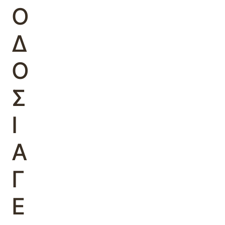
Ο
Δ
Ο
Σ
Ι
Α
Γ
Ε