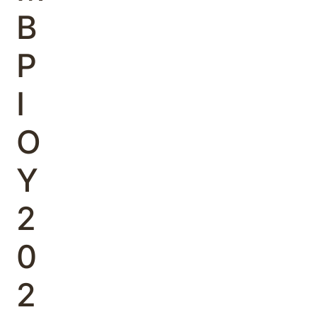
Β
Ρ
Ι
Ο
Υ
2
0
2