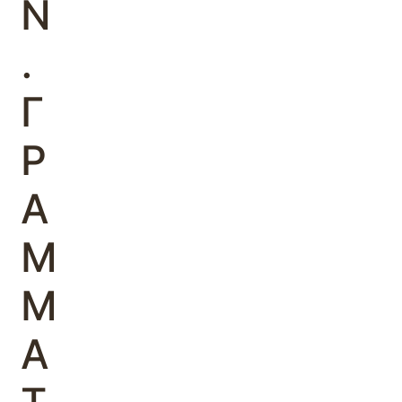
Ν
.
Γ
Ρ
Α
Μ
Μ
Α