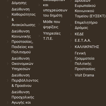
Δράσεων
Δόμησης
και
Ευρωπαϊκού
Διεύθυνση
υποχρεώσεων
Κοινωνικού
Καθαριότητας
του δημότη
Ταμείου (ΕΥΣΕΚΤ)
&
Μάθε που
Επιμελητήριο
Ανακύκλωσης
ψηφίζεις
Δράμας
Διεύθυνση
Υπηρεσίες
ΚΕΔΕ
Κοινωνικής
Τ.Π.Ε.
Ε.Ε.Τ.Α.Α.
Προστασίας,
Παιδείας και
ΚΑΛΛΙΚΡΑΤΗΣ
Πολιτισμού
Γενική
Διεύθυνση
Γραμματεία
Οικονομικών
Πολιτικής
Υπηρεσιών
Προστασίας
Διεύθυνση
Visit Drama
Περιβάλλοντος
& Πρασίνου
Διεύθυνση
Προσχολικής
Αγωγής και