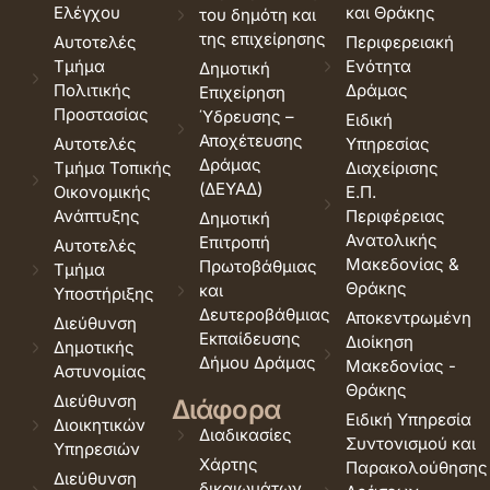
Ελέγχου
και Θράκης
του δημότη και
της επιχείρησης
Αυτοτελές
Περιφερειακή
Τμήμα
Ενότητα
Δημοτική
Πολιτικής
Δράμας
Επιχείρηση
Προστασίας
Ύδρευσης –
Ειδική
Αποχέτευσης
Αυτοτελές
Υπηρεσίας
Δράμας
Τμήμα Τοπικής
Διαχείρισης
(ΔΕΥΑΔ)
Οικονομικής
Ε.Π.
Ανάπτυξης
Περιφέρειας
Δημοτική
Ανατολικής
Επιτροπή
Αυτοτελές
Μακεδονίας &
Πρωτοβάθμιας
Τμήμα
Θράκης
και
Υποστήριξης
Δευτεροβάθμιας
Αποκεντρωμένη
Διεύθυνση
Εκπαίδευσης
Διοίκηση
Δημοτικής
Δήμου Δράμας
Μακεδονίας -
Αστυνομίας
Θράκης
Διεύθυνση
Διάφορα
Ειδική Υπηρεσία
Διοικητικών
Διαδικασίες
Συντονισμού και
Υπηρεσιών
Χάρτης
Παρακολούθησης
Διεύθυνση
δικαιωμάτων