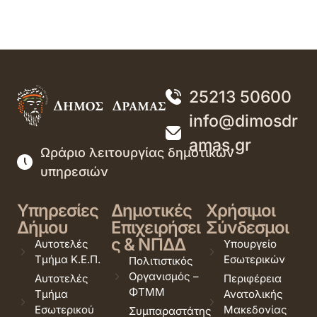
25213 50600
info@dimosdr
amas.gr
Ωράριο λειτουργίας δημοτικών
υπηρεσιών
Υπηρεσίες
Δημοτικές
Χρήσιμοι
Δήμου
Επιχειρήσει
Σύνδεσμοι
ς & ΝΠΔΔ
Αυτοτελές
Υπουργείο
Τμήμα Κ.Ε.Π.
Εσωτερικών
Πολιτιστικός
Οργανισμός –
Αυτοτελές
Περιφέρεια
ΦΤΜΜ
Τμήμα
Ανατολικής
Εσωτερικού
Μακεδονίας
Συμπαραστάτης