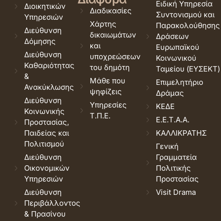
Ειδική Υπηρεσία
Διοικητικών
Διαδικασίες
Συντονισμού και
Υπηρεσιών
Χάρτης
Παρακολούθησης
Διεύθυνση
δικαιωμάτων
Δράσεων
Δόμησης
και
Ευρωπαϊκού
Διεύθυνση
υποχρεώσεων
Κοινωνικού
Καθαριότητας
του δημότη
Ταμείου (ΕΥΣΕΚΤ)
&
Μάθε που
Επιμελητήριο
Ανακύκλωσης
ψηφίζεις
Δράμας
Διεύθυνση
Υπηρεσίες
ΚΕΔΕ
Κοινωνικής
Τ.Π.Ε.
Ε.Ε.Τ.Α.Α.
Προστασίας,
Παιδείας και
ΚΑΛΛΙΚΡΑΤΗΣ
Πολιτισμού
Γενική
Διεύθυνση
Γραμματεία
Οικονομικών
Πολιτικής
Υπηρεσιών
Προστασίας
Διεύθυνση
Visit Drama
Περιβάλλοντος
& Πρασίνου