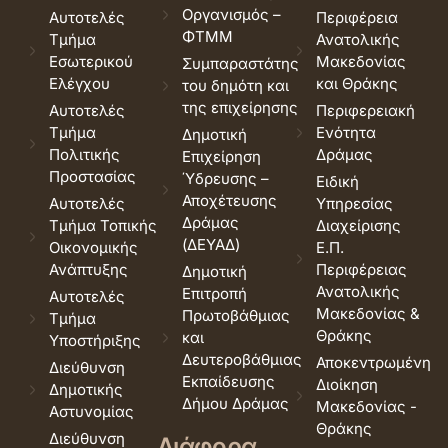
Οργανισμός –
Αυτοτελές
Περιφέρεια
ΦΤΜΜ
Τμήμα
Ανατολικής
Εσωτερικού
Μακεδονίας
Συμπαραστάτης
Ελέγχου
και Θράκης
του δημότη και
της επιχείρησης
Αυτοτελές
Περιφερειακή
Τμήμα
Ενότητα
Δημοτική
Πολιτικής
Δράμας
Επιχείρηση
Προστασίας
Ύδρευσης –
Ειδική
Αποχέτευσης
Αυτοτελές
Υπηρεσίας
Δράμας
Τμήμα Τοπικής
Διαχείρισης
(ΔΕΥΑΔ)
Οικονομικής
Ε.Π.
Ανάπτυξης
Περιφέρειας
Δημοτική
Ανατολικής
Επιτροπή
Αυτοτελές
Μακεδονίας &
Πρωτοβάθμιας
Τμήμα
Θράκης
και
Υποστήριξης
Δευτεροβάθμιας
Αποκεντρωμένη
Διεύθυνση
Εκπαίδευσης
Διοίκηση
Δημοτικής
Δήμου Δράμας
Μακεδονίας -
Αστυνομίας
Θράκης
Διεύθυνση
Διάφορα