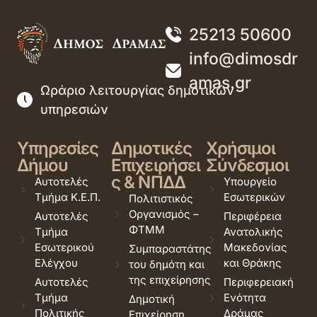
25213 50600
info@dimosdr
amas.gr
Ωράριο λειτουργίας δημοτικών
υπηρεσιών
Υπηρεσίες
Δημοτικές
Χρήσιμοι
Δήμου
Επιχειρήσει
Σύνδεσμοι
ς & ΝΠΔΔ
Αυτοτελές
Υπουργείο
Τμήμα Κ.Ε.Π.
Εσωτερικών
Πολιτιστικός
Οργανισμός –
Αυτοτελές
Περιφέρεια
ΦΤΜΜ
Τμήμα
Ανατολικής
Εσωτερικού
Μακεδονίας
Συμπαραστάτης
Ελέγχου
και Θράκης
του δημότη και
της επιχείρησης
Αυτοτελές
Περιφερειακή
Τμήμα
Ενότητα
Δημοτική
Πολιτικής
Δράμας
Επιχείρηση