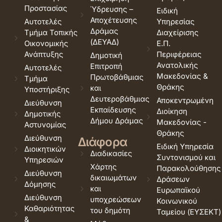
Προστασίας
Ύδρευσης –
Ειδική
Αποχέτευσης
Αυτοτελές
Υπηρεσίας
Δράμας
Τμήμα Τοπικής
Διαχείρισης
(ΔΕΥΑΔ)
Οικονομικής
Ε.Π.
Ανάπτυξης
Περιφέρειας
Δημοτική
Ανατολικής
Επιτροπή
Αυτοτελές
Μακεδονίας &
Πρωτοβάθμιας
Τμήμα
Θράκης
και
Υποστήριξης
Δευτεροβάθμιας
Αποκεντρωμένη
Διεύθυνση
Εκπαίδευσης
Διοίκηση
Δημοτικής
Δήμου Δράμας
Μακεδονίας -
Αστυνομίας
Θράκης
Διεύθυνση
Διάφορα
Ειδική Υπηρεσία
Διοικητικών
Διαδικασίες
Συντονισμού και
Υπηρεσιών
Χάρτης
Παρακολούθησης
Διεύθυνση
δικαιωμάτων
Δράσεων
Δόμησης
και
Ευρωπαϊκού
Διεύθυνση
υποχρεώσεων
Κοινωνικού
Καθαριότητας
του δημότη
Ταμείου (ΕΥΣΕΚΤ)
&