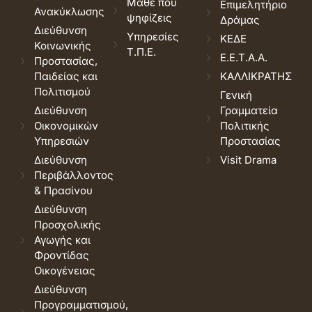
Μάθε που
Επιμελητήριο
Ανακύκλωσης
ψηφίζεις
Δράμας
Διεύθυνση
Υπηρεσίες
ΚΕΔΕ
Κοινωνικής
Τ.Π.Ε.
Ε.Ε.Τ.Α.Α.
Προστασίας,
Παιδείας και
ΚΑΛΛΙΚΡΑΤΗΣ
Πολιτισμού
Γενική
Διεύθυνση
Γραμματεία
Οικονομικών
Πολιτικής
Υπηρεσιών
Προστασίας
Διεύθυνση
Visit Drama
Περιβάλλοντος
& Πρασίνου
Διεύθυνση
Προσχολικής
Αγωγής και
Φροντίδας
Οικογένειας
Διεύθυνση
Προγραμματισμού,