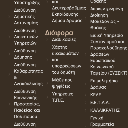
Θράκης
και
Υποστήριξης
Δευτεροβάθμιας
Αποκεντρωμένη
Διεύθυνση
Εκπαίδευσης
Διοίκηση
Δημοτικής
Δήμου Δράμας
Μακεδονίας -
Αστυνομίας
Θράκης
Διεύθυνση
Διάφορα
Ειδική Υπηρεσία
Διοικητικών
Διαδικασίες
Συντονισμού και
Υπηρεσιών
Χάρτης
Παρακολούθησης
Διεύθυνση
δικαιωμάτων
Δράσεων
Δόμησης
και
Ευρωπαϊκού
Διεύθυνση
υποχρεώσεων
Κοινωνικού
Καθαριότητας
του δημότη
Ταμείου (ΕΥΣΕΚΤ)
&
Μάθε που
Επιμελητήριο
Ανακύκλωσης
ψηφίζεις
Δράμας
Διεύθυνση
Υπηρεσίες
ΚΕΔΕ
Κοινωνικής
Τ.Π.Ε.
Ε.Ε.Τ.Α.Α.
Προστασίας,
Παιδείας και
ΚΑΛΛΙΚΡΑΤΗΣ
Πολιτισμού
Γενική
Διεύθυνση
Γραμματεία