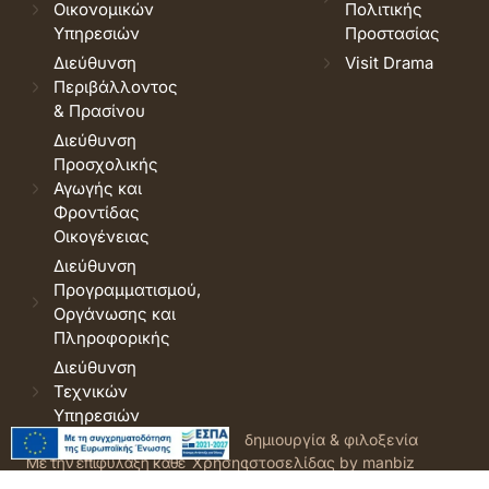
Οικονομικών
Πολιτικής
Υπηρεσιών
Προστασίας
Διεύθυνση
Visit Drama
Περιβάλλοντος
& Πρασίνου
Διεύθυνση
Προσχολικής
Αγωγής και
Φροντίδας
Οικογένειας
Διεύθυνση
Προγραμματισμού,
Οργάνωσης και
Πληροφορικής
Διεύθυνση
Τεχνικών
Υπηρεσιών
© 2026 Δήμος Δράμας.
Όροι
δημιουργία & φιλοξενία
Με την επιφύλαξη κάθε
Χρήσης
ιστοσελίδας by manbiz
νόμιμου δικαιώματος.