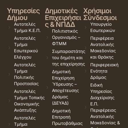
Υπηρεσίες
Δημοτικές
Χρήσιμοι
Δήμου
Επιχειρήσει
Σύνδεσμοι
ς & ΝΠΔΔ
Αυτοτελές
Υπουργείο
Τμήμα Κ.Ε.Π.
Εσωτερικών
Πολιτιστικός
Οργανισμός –
Αυτοτελές
Περιφέρεια
ΦΤΜΜ
Τμήμα
Ανατολικής
Εσωτερικού
Μακεδονίας
Συμπαραστάτης
Ελέγχου
και Θράκης
του δημότη και
της επιχείρησης
Αυτοτελές
Περιφερειακή
Τμήμα
Ενότητα
Δημοτική
Πολιτικής
Δράμας
Επιχείρηση
Προστασίας
Ύδρευσης –
Ειδική
Αποχέτευσης
Αυτοτελές
Υπηρεσίας
Δράμας
Τμήμα Τοπικής
Διαχείρισης
(ΔΕΥΑΔ)
Οικονομικής
Ε.Π.
Ανάπτυξης
Περιφέρειας
Δημοτική
Ανατολικής
Επιτροπή
Αυτοτελές
Μακεδονίας &
Πρωτοβάθμιας
Τμήμα