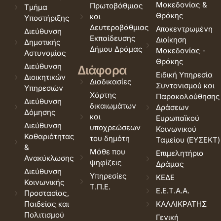
Μακεδονίας &
Πρωτοβάθμιας
Τμήμα
Θράκης
και
Υποστήριξης
Δευτεροβάθμιας
Αποκεντρωμένη
Διεύθυνση
Εκπαίδευσης
Διοίκηση
Δημοτικής
Δήμου Δράμας
Μακεδονίας -
Αστυνομίας
Θράκης
Διεύθυνση
Διάφορα
Ειδική Υπηρεσία
Διοικητικών
Διαδικασίες
Συντονισμού και
Υπηρεσιών
Χάρτης
Παρακολούθησης
Διεύθυνση
δικαιωμάτων
Δράσεων
Δόμησης
και
Ευρωπαϊκού
Διεύθυνση
υποχρεώσεων
Κοινωνικού
Καθαριότητας
του δημότη
Ταμείου (ΕΥΣΕΚΤ)
&
Μάθε που
Επιμελητήριο
Ανακύκλωσης
ψηφίζεις
Δράμας
Διεύθυνση
Υπηρεσίες
ΚΕΔΕ
Κοινωνικής
Τ.Π.Ε.
Ε.Ε.Τ.Α.Α.
Προστασίας,
Παιδείας και
ΚΑΛΛΙΚΡΑΤΗΣ
Πολιτισμού
Γενική