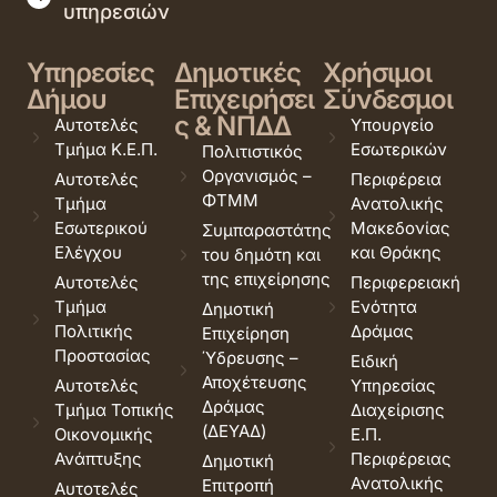
υπηρεσιών
Υπηρεσίες
Δημοτικές
Χρήσιμοι
Δήμου
Επιχειρήσει
Σύνδεσμοι
ς & ΝΠΔΔ
Αυτοτελές
Υπουργείο
Τμήμα Κ.Ε.Π.
Εσωτερικών
Πολιτιστικός
Οργανισμός –
Αυτοτελές
Περιφέρεια
ΦΤΜΜ
Τμήμα
Ανατολικής
Εσωτερικού
Μακεδονίας
Συμπαραστάτης
Ελέγχου
και Θράκης
του δημότη και
της επιχείρησης
Αυτοτελές
Περιφερειακή
Τμήμα
Ενότητα
Δημοτική
Πολιτικής
Δράμας
Επιχείρηση
Προστασίας
Ύδρευσης –
Ειδική
Αποχέτευσης
Αυτοτελές
Υπηρεσίας
Δράμας
Τμήμα Τοπικής
Διαχείρισης
(ΔΕΥΑΔ)
Οικονομικής
Ε.Π.
Ανάπτυξης
Περιφέρειας
Δημοτική
Ανατολικής
Επιτροπή
Αυτοτελές