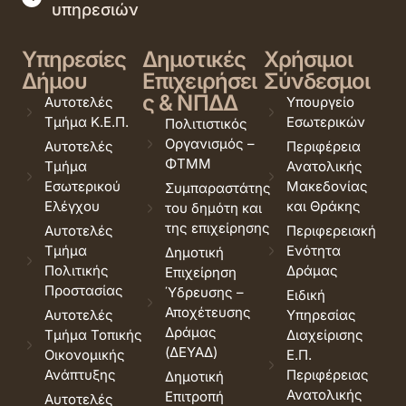
υπηρεσιών
Υπηρεσίες
Δημοτικές
Χρήσιμοι
Δήμου
Επιχειρήσει
Σύνδεσμοι
ς & ΝΠΔΔ
Αυτοτελές
Υπουργείο
Τμήμα Κ.Ε.Π.
Εσωτερικών
Πολιτιστικός
Οργανισμός –
Αυτοτελές
Περιφέρεια
ΦΤΜΜ
Τμήμα
Ανατολικής
Εσωτερικού
Μακεδονίας
Συμπαραστάτης
Ελέγχου
και Θράκης
του δημότη και
της επιχείρησης
Αυτοτελές
Περιφερειακή
Τμήμα
Ενότητα
Δημοτική
Πολιτικής
Δράμας
Επιχείρηση
Προστασίας
Ύδρευσης –
Ειδική
Αποχέτευσης
Αυτοτελές
Υπηρεσίας
Δράμας
Τμήμα Τοπικής
Διαχείρισης
(ΔΕΥΑΔ)
Οικονομικής
Ε.Π.
Ανάπτυξης
Περιφέρειας
Δημοτική
Ανατολικής
Επιτροπή
Αυτοτελές