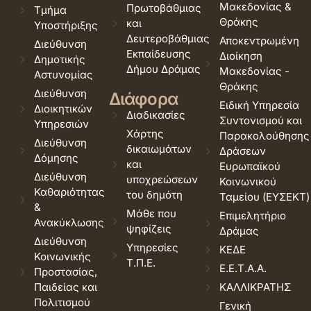
Μακεδονίας &
Πρωτοβάθμιας
Τμήμα
Θράκης
και
Υποστήριξης
Δευτεροβάθμιας
Αποκεντρωμένη
Διεύθυνση
Εκπαίδευσης
Διοίκηση
Δημοτικής
Δήμου Δράμας
Μακεδονίας -
Αστυνομίας
Θράκης
Διεύθυνση
Διάφορα
Ειδική Υπηρεσία
Διοικητικών
Διαδικασίες
Συντονισμού και
Υπηρεσιών
Χάρτης
Παρακολούθησης
Διεύθυνση
δικαιωμάτων
Δράσεων
Δόμησης
και
Ευρωπαϊκού
Διεύθυνση
υποχρεώσεων
Κοινωνικού
Καθαριότητας
του δημότη
Ταμείου (ΕΥΣΕΚΤ)
&
Μάθε που
Επιμελητήριο
Ανακύκλωσης
ψηφίζεις
Δράμας
Διεύθυνση
Υπηρεσίες
ΚΕΔΕ
Κοινωνικής
Τ.Π.Ε.
Ε.Ε.Τ.Α.Α.
Προστασίας,
Παιδείας και
ΚΑΛΛΙΚΡΑΤΗΣ
Πολιτισμού
Γενική