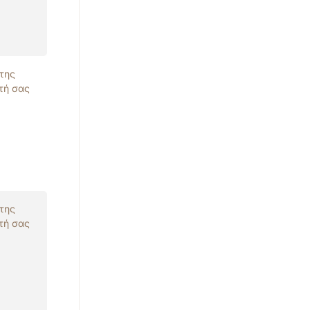
 της
τή σας
 της
τή σας