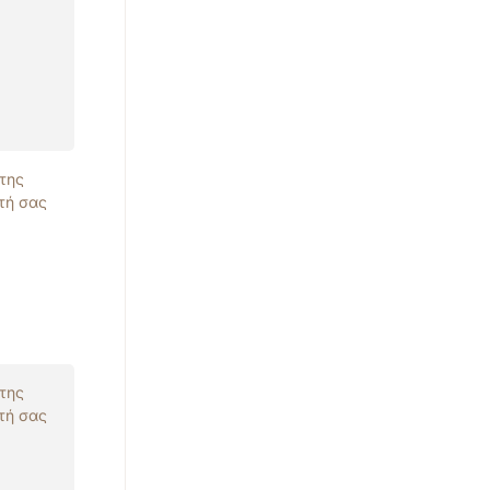
 της
τή σας
 της
τή σας