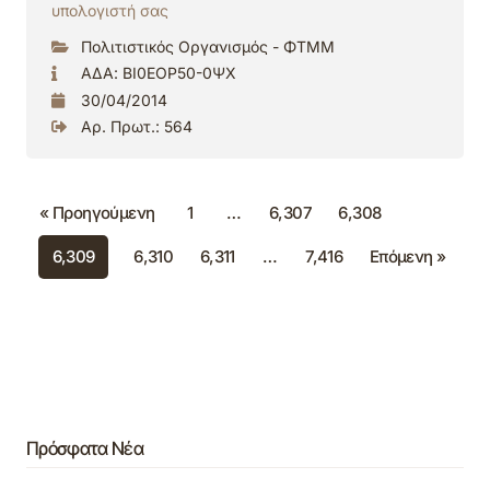
υπολογιστή σας
Πολιτιστικός Οργανισμός - ΦΤΜΜ
ΑΔΑ: ΒΙ0ΕΟΡ50-0ΨΧ
30/04/2014
Αρ. Πρωτ.: 564
« Προηγούμενη
1
…
6,307
6,308
6,309
6,310
6,311
…
7,416
Επόμενη »
Πρόσφατα Νέα