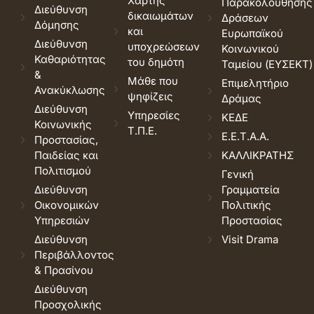
Χάρτης
Παρακολούθησης
Διεύθυνση
δικαιωμάτων
Δράσεων
Δόμησης
και
Ευρωπαϊκού
Διεύθυνση
υποχρεώσεων
Κοινωνικού
Καθαριότητας
του δημότη
Ταμείου (ΕΥΣΕΚΤ)
&
Μάθε που
Επιμελητήριο
Ανακύκλωσης
ψηφίζεις
Δράμας
Διεύθυνση
Υπηρεσίες
ΚΕΔΕ
Κοινωνικής
Τ.Π.Ε.
Ε.Ε.Τ.Α.Α.
Προστασίας,
Παιδείας και
ΚΑΛΛΙΚΡΑΤΗΣ
Πολιτισμού
Γενική
Διεύθυνση
Γραμματεία
Οικονομικών
Πολιτικής
Υπηρεσιών
Προστασίας
Διεύθυνση
Visit Drama
Περιβάλλοντος
& Πρασίνου
Διεύθυνση
Προσχολικής