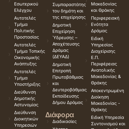
Εσωτερικού
Μακεδονίας
Συμπαραστάτης
Ελέγχου
και Θράκης
του δημότη και
της επιχείρησης
Αυτοτελές
Περιφερειακή
Τμήμα
Ενότητα
Δημοτική
Πολιτικής
Δράμας
Επιχείρηση
Προστασίας
Ύδρευσης –
Ειδική
Αποχέτευσης
Αυτοτελές
Υπηρεσίας
Δράμας
Τμήμα Τοπικής
Διαχείρισης
(ΔΕΥΑΔ)
Οικονομικής
Ε.Π.
Ανάπτυξης
Περιφέρειας
Δημοτική
Ανατολικής
Επιτροπή
Αυτοτελές
Μακεδονίας &
Πρωτοβάθμιας
Τμήμα
Θράκης
και
Υποστήριξης
Δευτεροβάθμιας
Αποκεντρωμένη
Διεύθυνση
Εκπαίδευσης
Διοίκηση
Δημοτικής
Δήμου Δράμας
Μακεδονίας -
Αστυνομίας
Θράκης
Διεύθυνση
Διάφορα
Ειδική Υπηρεσία
Διοικητικών
Διαδικασίες
Συντονισμού και
Υπηρεσιών