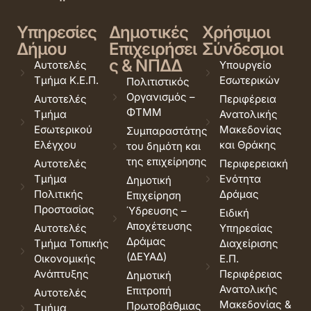
Υπηρεσίες
Δημοτικές
Χρήσιμοι
Δήμου
Επιχειρήσει
Σύνδεσμοι
ς & ΝΠΔΔ
Αυτοτελές
Υπουργείο
Τμήμα Κ.Ε.Π.
Εσωτερικών
Πολιτιστικός
Οργανισμός –
Αυτοτελές
Περιφέρεια
ΦΤΜΜ
Τμήμα
Ανατολικής
Εσωτερικού
Μακεδονίας
Συμπαραστάτης
Ελέγχου
και Θράκης
του δημότη και
της επιχείρησης
Αυτοτελές
Περιφερειακή
Τμήμα
Ενότητα
Δημοτική
Πολιτικής
Δράμας
Επιχείρηση
Προστασίας
Ύδρευσης –
Ειδική
Αποχέτευσης
Αυτοτελές
Υπηρεσίας
Δράμας
Τμήμα Τοπικής
Διαχείρισης
(ΔΕΥΑΔ)
Οικονομικής
Ε.Π.
Ανάπτυξης
Περιφέρειας
Δημοτική
Ανατολικής
Επιτροπή
Αυτοτελές
Μακεδονίας &
Πρωτοβάθμιας
Τμήμα