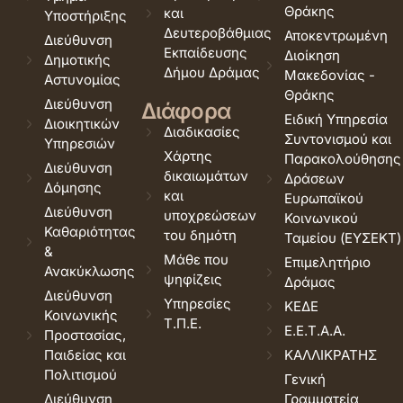
Θράκης
και
Υποστήριξης
Δευτεροβάθμιας
Αποκεντρωμένη
Διεύθυνση
Εκπαίδευσης
Διοίκηση
Δημοτικής
Δήμου Δράμας
Μακεδονίας -
Αστυνομίας
Θράκης
Διεύθυνση
Διάφορα
Ειδική Υπηρεσία
Διοικητικών
Διαδικασίες
Συντονισμού και
Υπηρεσιών
Χάρτης
Παρακολούθησης
Διεύθυνση
δικαιωμάτων
Δράσεων
Δόμησης
και
Ευρωπαϊκού
Διεύθυνση
υποχρεώσεων
Κοινωνικού
Καθαριότητας
του δημότη
Ταμείου (ΕΥΣΕΚΤ)
&
Μάθε που
Επιμελητήριο
Ανακύκλωσης
ψηφίζεις
Δράμας
Διεύθυνση
Υπηρεσίες
ΚΕΔΕ
Κοινωνικής
Τ.Π.Ε.
Ε.Ε.Τ.Α.Α.
Προστασίας,
Παιδείας και
ΚΑΛΛΙΚΡΑΤΗΣ
Πολιτισμού
Γενική
Διεύθυνση
Γραμματεία