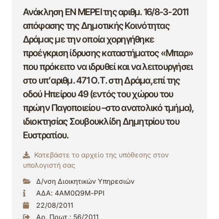
Ανάκληση ΕΝ ΜΕΡΕΙ της αριθμ. 16/8-3-2011
απόφασης της Δημοτικής Κοινότητας
Δράμας με την οποία χορηγήθηκε
προέγκριση ίδρυσης καταστήματος «Μπαρ»
που πρόκειτο να ιδρυθεί και να λειτουργήσει
στο υπ’αριθμ. 471 Ο.Τ. στη Δράμα,επί της
οδού Ηπείρου 49 (εντός του χώρου του
πρώην Παγοποιείου –στο ανατολικό τμήμα),
ιδιοκτησίας Σουβουκλίδη Δημητρίου του
Ευστρατίου.
Κατεβάστε το αρχείο της υπόθεσης στον
υπολογιστή σας
Δ/νση Διοικητικών Υπηρεσιών
ΑΔΑ: 4ΑΜ0Ω9Μ-ΡΡΙ
22/08/2011
Αρ. Πρωτ.: 56/2011