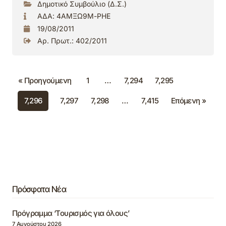
Δημοτικό Συμβούλιο (Δ.Σ.)
ΑΔΑ: 4ΑΜΞΩ9Μ-ΡΗΕ
19/08/2011
Αρ. Πρωτ.: 402/2011
« Προηγούμενη
1
…
7,294
7,295
7,296
7,297
7,298
…
7,415
Επόμενη »
Πρόσφατα Νέα
Πρόγραμμα ‘Τουρισμός για όλους’
7 Αυγούστου 2026