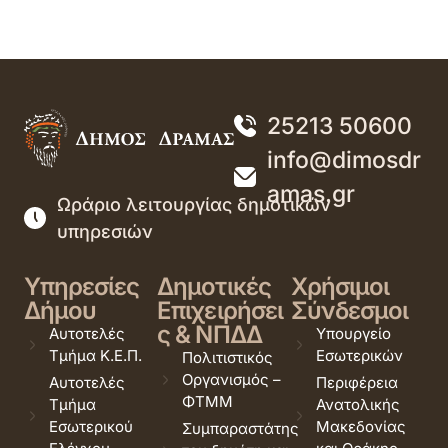
25213 50600
info@dimosdr
amas.gr
Ωράριο λειτουργίας δημοτικών
υπηρεσιών
Υπηρεσίες
Δημοτικές
Χρήσιμοι
Δήμου
Επιχειρήσει
Σύνδεσμοι
ς & ΝΠΔΔ
Αυτοτελές
Υπουργείο
Τμήμα Κ.Ε.Π.
Εσωτερικών
Πολιτιστικός
Οργανισμός –
Αυτοτελές
Περιφέρεια
ΦΤΜΜ
Τμήμα
Ανατολικής
Εσωτερικού
Μακεδονίας
Συμπαραστάτης