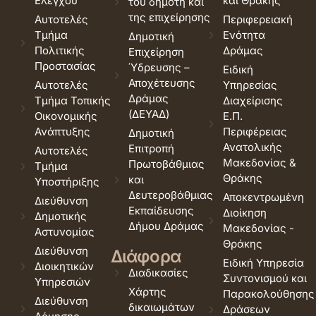
Ελέγχου
και Θράκης
του δημότη και
της επιχείρησης
Αυτοτελές
Περιφερειακή
Τμήμα
Ενότητα
Δημοτική
Πολιτικής
Δράμας
Επιχείρηση
Προστασίας
Ύδρευσης –
Ειδική
Αποχέτευσης
Αυτοτελές
Υπηρεσίας
Δράμας
Τμήμα Τοπικής
Διαχείρισης
(ΔΕΥΑΔ)
Οικονομικής
Ε.Π.
Ανάπτυξης
Περιφέρειας
Δημοτική
Ανατολικής
Επιτροπή
Αυτοτελές
Μακεδονίας &
Πρωτοβάθμιας
Τμήμα
Θράκης
και
Υποστήριξης
Δευτεροβάθμιας
Αποκεντρωμένη
Διεύθυνση
Εκπαίδευσης
Διοίκηση
Δημοτικής
Δήμου Δράμας
Μακεδονίας -
Αστυνομίας
Θράκης
Διεύθυνση
Διάφορα
Ειδική Υπηρεσία
Διοικητικών
Διαδικασίες
Συντονισμού και
Υπηρεσιών
Χάρτης
Παρακολούθησης
Διεύθυνση
δικαιωμάτων
Δράσεων