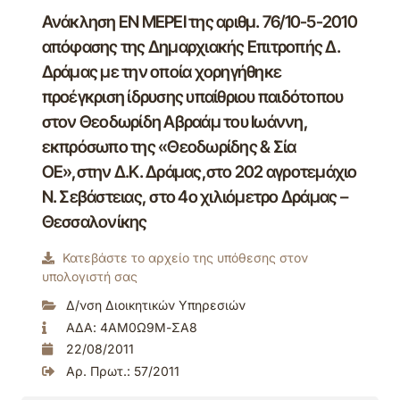
Ανάκληση ΕΝ ΜΕΡΕΙ της αριθμ. 76/10-5-2010
απόφασης της Δημαρχιακής Επιτροπής Δ.
Δράμας με την οποία χορηγήθηκε
προέγκριση ίδρυσης υπαίθριου παιδότοπου
στον Θεοδωρίδη Αβραάμ του Ιωάννη,
εκπρόσωπο της «Θεοδωρίδης & Σία
ΟΕ»,στην Δ.Κ. Δράμας,στο 202 αγροτεμάχιο
Ν. Σεβάστειας, στο 4ο χιλιόμετρο Δράμας –
Θεσσαλονίκης
Κατεβάστε το αρχείο της υπόθεσης στον
υπολογιστή σας
Δ/νση Διοικητικών Υπηρεσιών
ΑΔΑ: 4ΑΜ0Ω9Μ-ΣΑ8
22/08/2011
Αρ. Πρωτ.: 57/2011