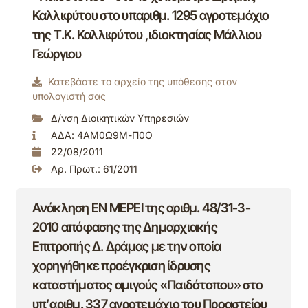
Καλλιφύτου στο υπαριθμ. 1295 αγροτεμάχιο
της Τ.Κ. Καλλιφύτου ,ιδιοκτησίας Μάλλιου
Γεώργιου
Κατεβάστε το αρχείο της υπόθεσης στον
υπολογιστή σας
Δ/νση Διοικητικών Υπηρεσιών
ΑΔΑ: 4ΑΜ0Ω9Μ-Π0Ο
22/08/2011
Αρ. Πρωτ.: 61/2011
Ανάκληση ΕΝ ΜΕΡΕΙ της αριθμ. 48/31-3-
2010 απόφασης της Δημαρχιακής
Επιτροπής Δ. Δράμας με την οποία
χορηγήθηκε προέγκριση ίδρυσης
καταστήματος αμιγούς «Παιδότοπου» στο
υπ’αριθμ. 337 αγροτεμάχιο του Προαστείου