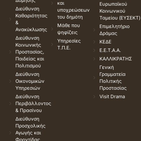
Δόμησης
και
Ευρωπαϊκού
Διεύθυνση
υποχρεώσεων
Κοινωνικού
Καθαριότητας
του δημότη
Ταμείου (ΕΥΣΕΚΤ)
&
Μάθε που
Επιμελητήριο
Ανακύκλωσης
ψηφίζεις
Δράμας
Διεύθυνση
Υπηρεσίες
ΚΕΔΕ
Κοινωνικής
Τ.Π.Ε.
Ε.Ε.Τ.Α.Α.
Προστασίας,
Παιδείας και
ΚΑΛΛΙΚΡΑΤΗΣ
Πολιτισμού
Γενική
Διεύθυνση
Γραμματεία
Οικονομικών
Πολιτικής
Υπηρεσιών
Προστασίας
Διεύθυνση
Visit Drama
Περιβάλλοντος
& Πρασίνου
Διεύθυνση
Προσχολικής
Αγωγής και
Φροντίδας