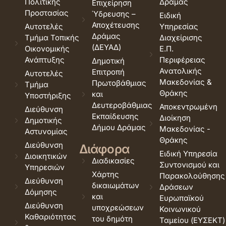
Πολιτικής
Δράμας
Επιχείρηση
Προστασίας
Ύδρευσης –
Ειδική
Αποχέτευσης
Αυτοτελές
Υπηρεσίας
Δράμας
Τμήμα Τοπικής
Διαχείρισης
(ΔΕΥΑΔ)
Οικονομικής
Ε.Π.
Ανάπτυξης
Περιφέρειας
Δημοτική
Ανατολικής
Επιτροπή
Αυτοτελές
Μακεδονίας &
Πρωτοβάθμιας
Τμήμα
Θράκης
και
Υποστήριξης
Δευτεροβάθμιας
Αποκεντρωμένη
Διεύθυνση
Εκπαίδευσης
Διοίκηση
Δημοτικής
Δήμου Δράμας
Μακεδονίας -
Αστυνομίας
Θράκης
Διεύθυνση
Διάφορα
Ειδική Υπηρεσία
Διοικητικών
Διαδικασίες
Συντονισμού και
Υπηρεσιών
Χάρτης
Παρακολούθησης
Διεύθυνση
δικαιωμάτων
Δράσεων
Δόμησης
και
Ευρωπαϊκού
Διεύθυνση
υποχρεώσεων
Κοινωνικού
Καθαριότητας
του δημότη
Ταμείου (ΕΥΣΕΚΤ)