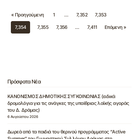
« Προηγούμενη
1
…
7,352
7,353
7,354
7,355
7,356
…
7,411
Επόμενη »
Πρόσφατα Νέα
ΚΑΝΟΝΙΣΜΟΣ ΔΗΜΟΤΙΚΗΣ ΣΥΓΚΟΙΝΩΝΙΑΣ (ειδικά
δρομολόγια για τις ανάγκες της υπαίθριας λαϊκής αγοράς
του Δ. Δράμας)
6 Αυγούστου 2026
Δωρεά από τα παιδιά του θερινού προγράμματος “Active
Summer” του Γυμναστικού Συλλόγου Δράμας στο