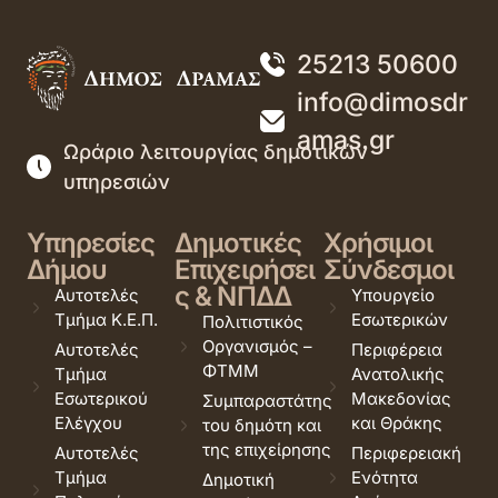
25213 50600
info@dimosdr
amas.gr
Ωράριο λειτουργίας δημοτικών
υπηρεσιών
Υπηρεσίες
Δημοτικές
Χρήσιμοι
Δήμου
Επιχειρήσει
Σύνδεσμοι
ς & ΝΠΔΔ
Αυτοτελές
Υπουργείο
Τμήμα Κ.Ε.Π.
Εσωτερικών
Πολιτιστικός
Οργανισμός –
Αυτοτελές
Περιφέρεια
ΦΤΜΜ
Τμήμα
Ανατολικής
Εσωτερικού
Μακεδονίας
Συμπαραστάτης
Ελέγχου
και Θράκης
του δημότη και
της επιχείρησης
Αυτοτελές
Περιφερειακή
Τμήμα
Ενότητα
Δημοτική