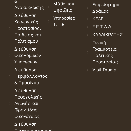
&
Μάθε που
Επιμελητήριο
Ανακύκλωσης
ψηφίζεις
Δράμας
Διεύθυνση
Υπηρεσίες
ΚΕΔΕ
Κοινωνικής
Τ.Π.Ε.
Ε.Ε.Τ.Α.Α.
Προστασίας,
Παιδείας και
ΚΑΛΛΙΚΡΑΤΗΣ
Πολιτισμού
Γενική
Διεύθυνση
Γραμματεία
Οικονομικών
Πολιτικής
Υπηρεσιών
Προστασίας
Διεύθυνση
Visit Drama
Περιβάλλοντος
& Πρασίνου
Διεύθυνση
Προσχολικής
Αγωγής και
Φροντίδας
Οικογένειας
Διεύθυνση
Προγραμματισμού,