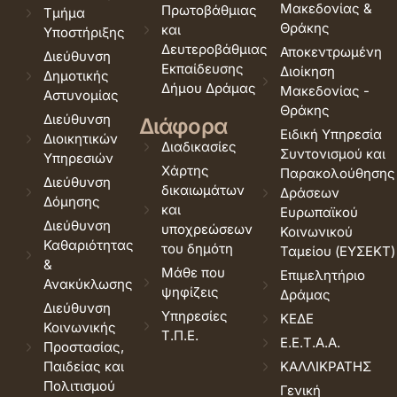
Μακεδονίας &
Πρωτοβάθμιας
Τμήμα
Θράκης
και
Υποστήριξης
Δευτεροβάθμιας
Αποκεντρωμένη
Διεύθυνση
Εκπαίδευσης
Διοίκηση
Δημοτικής
Δήμου Δράμας
Μακεδονίας -
Αστυνομίας
Θράκης
Διεύθυνση
Διάφορα
Ειδική Υπηρεσία
Διοικητικών
Διαδικασίες
Συντονισμού και
Υπηρεσιών
Χάρτης
Παρακολούθησης
Διεύθυνση
δικαιωμάτων
Δράσεων
Δόμησης
και
Ευρωπαϊκού
Διεύθυνση
υποχρεώσεων
Κοινωνικού
Καθαριότητας
του δημότη
Ταμείου (ΕΥΣΕΚΤ)
&
Μάθε που
Επιμελητήριο
Ανακύκλωσης
ψηφίζεις
Δράμας
Διεύθυνση
Υπηρεσίες
ΚΕΔΕ
Κοινωνικής
Τ.Π.Ε.
Ε.Ε.Τ.Α.Α.
Προστασίας,
Παιδείας και
ΚΑΛΛΙΚΡΑΤΗΣ
Πολιτισμού
Γενική