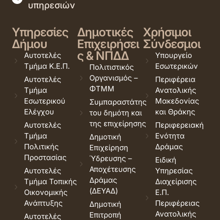
υπηρεσιών
Υπηρεσίες
Δημοτικές
Χρήσιμοι
Δήμου
Επιχειρήσει
Σύνδεσμοι
ς & ΝΠΔΔ
Αυτοτελές
Υπουργείο
Τμήμα Κ.Ε.Π.
Εσωτερικών
Πολιτιστικός
Οργανισμός –
Αυτοτελές
Περιφέρεια
ΦΤΜΜ
Τμήμα
Ανατολικής
Εσωτερικού
Μακεδονίας
Συμπαραστάτης
Ελέγχου
και Θράκης
του δημότη και
της επιχείρησης
Αυτοτελές
Περιφερειακή
Τμήμα
Ενότητα
Δημοτική
Πολιτικής
Δράμας
Επιχείρηση
Προστασίας
Ύδρευσης –
Ειδική
Αποχέτευσης
Αυτοτελές
Υπηρεσίας
Δράμας
Τμήμα Τοπικής
Διαχείρισης
(ΔΕΥΑΔ)
Οικονομικής
Ε.Π.
Ανάπτυξης
Περιφέρειας
Δημοτική
Ανατολικής
Επιτροπή
Αυτοτελές