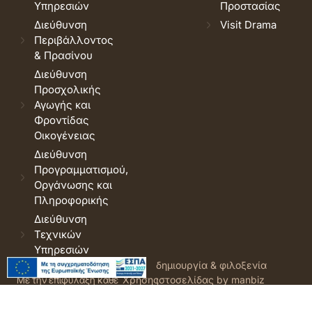
Υπηρεσιών
Προστασίας
Διεύθυνση
Visit Drama
Περιβάλλοντος
& Πρασίνου
Διεύθυνση
Προσχολικής
Αγωγής και
Φροντίδας
Οικογένειας
Διεύθυνση
Προγραμματισμού,
Οργάνωσης και
Πληροφορικής
Διεύθυνση
Τεχνικών
Υπηρεσιών
© 2026 Δήμος Δράμας.
Όροι
δημιουργία & φιλοξενία
Με την επιφύλαξη κάθε
Χρήσης
ιστοσελίδας by manbiz
νόμιμου δικαιώματος.