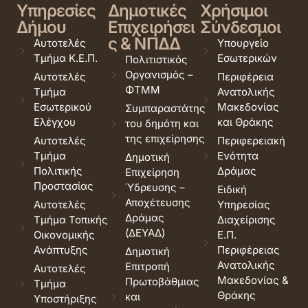
Υπηρεσίες
Δημοτικές
Χρήσιμοι
Δήμου
Επιχειρήσει
Σύνδεσμοι
ς & ΝΠΔΔ
Αυτοτελές
Υπουργείο
Τμήμα Κ.Ε.Π.
Εσωτερικών
Πολιτιστικός
Οργανισμός –
Αυτοτελές
Περιφέρεια
ΦΤΜΜ
Τμήμα
Ανατολικής
Εσωτερικού
Μακεδονίας
Συμπαραστάτης
Ελέγχου
και Θράκης
του δημότη και
της επιχείρησης
Αυτοτελές
Περιφερειακή
Τμήμα
Ενότητα
Δημοτική
Πολιτικής
Δράμας
Επιχείρηση
Προστασίας
Ύδρευσης –
Ειδική
Αποχέτευσης
Αυτοτελές
Υπηρεσίας
Δράμας
Τμήμα Τοπικής
Διαχείρισης
(ΔΕΥΑΔ)
Οικονομικής
Ε.Π.
Ανάπτυξης
Περιφέρειας
Δημοτική
Ανατολικής
Επιτροπή
Αυτοτελές
Μακεδονίας &
Πρωτοβάθμιας
Τμήμα
Θράκης
και
Υποστήριξης