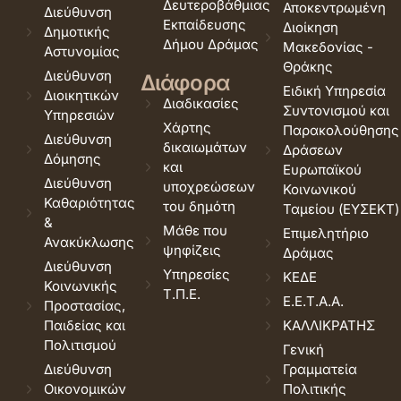
Δευτεροβάθμιας
Αποκεντρωμένη
Διεύθυνση
Εκπαίδευσης
Διοίκηση
Δημοτικής
Δήμου Δράμας
Μακεδονίας -
Αστυνομίας
Θράκης
Διεύθυνση
Διάφορα
Ειδική Υπηρεσία
Διοικητικών
Διαδικασίες
Συντονισμού και
Υπηρεσιών
Χάρτης
Παρακολούθησης
Διεύθυνση
δικαιωμάτων
Δράσεων
Δόμησης
και
Ευρωπαϊκού
Διεύθυνση
υποχρεώσεων
Κοινωνικού
Καθαριότητας
του δημότη
Ταμείου (ΕΥΣΕΚΤ)
&
Μάθε που
Επιμελητήριο
Ανακύκλωσης
ψηφίζεις
Δράμας
Διεύθυνση
Υπηρεσίες
ΚΕΔΕ
Κοινωνικής
Τ.Π.Ε.
Ε.Ε.Τ.Α.Α.
Προστασίας,
Παιδείας και
ΚΑΛΛΙΚΡΑΤΗΣ
Πολιτισμού
Γενική
Διεύθυνση
Γραμματεία
Οικονομικών
Πολιτικής