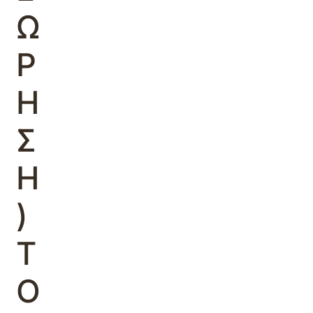
Ω
Ρ
Η
Σ
Η
)
Τ
Ο