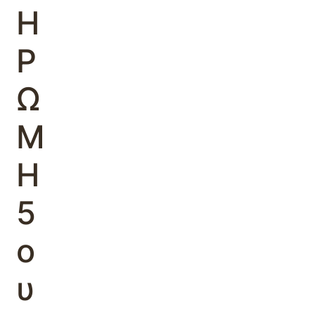
Η
Ρ
Ω
Μ
Η
5
ο
υ