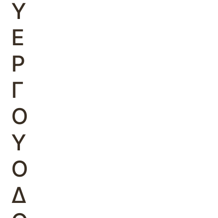
Υ
Ε
Ρ
Γ
Ο
Υ
Ο
Δ