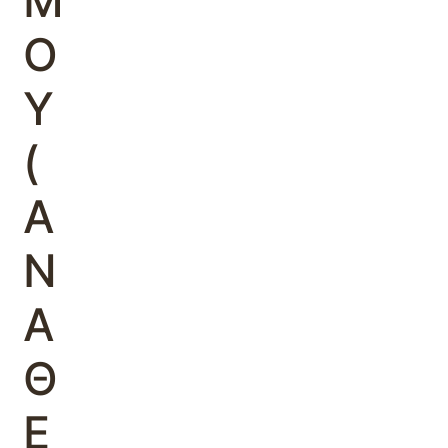
Μ
Ο
Υ
(
Α
Ν
Α
Θ
Ε