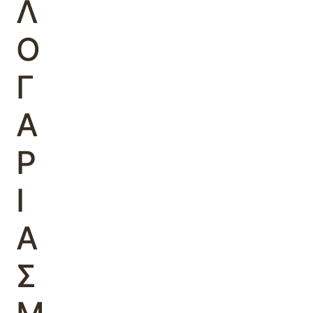
Λ
Ο
Γ
Α
Ρ
Ι
Α
Σ