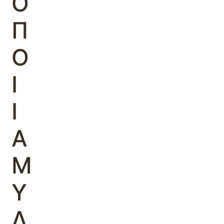
Ο
Π
Ο
Ι
Ι
Α
Μ
Υ
Λ