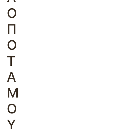
Ο
Π
Ο
Τ
Α
Μ
Ο
Υ