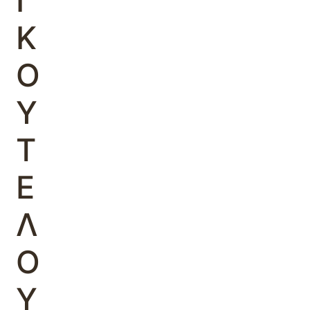
Ι
Κ
Ο
Υ
Τ
Ε
Λ
Ο
Υ