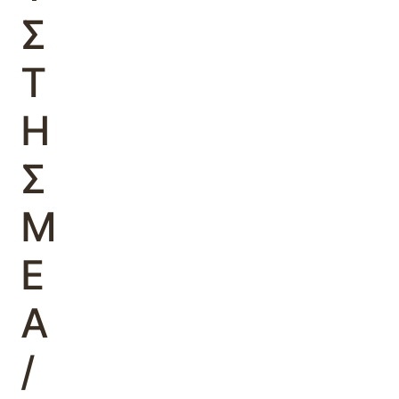
Σ
Τ
Η
Σ
Μ
Ε
Α
/