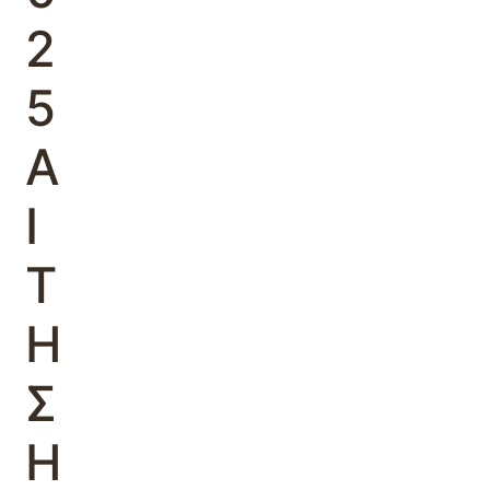
2
5
Α
Ι
Τ
Η
Σ
Η