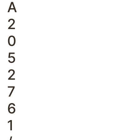
Α
2
0
5
2
7
6
1