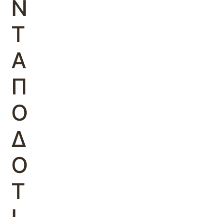
Ν
Τ
Α
Π
Ο
Δ
Ο
Τ