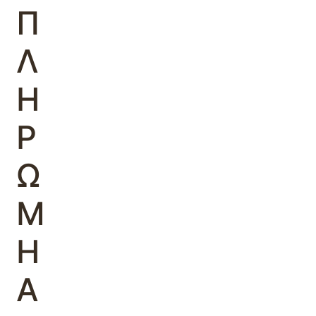
Π
Λ
Η
Ρ
Ω
Μ
Η
Α