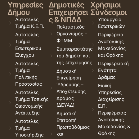
Υπηρεσίες
Δημοτικές
Χρήσιμοι
Δήμου
Επιχειρήσει
Σύνδεσμοι
ς & ΝΠΔΔ
Αυτοτελές
Υπουργείο
Τμήμα Κ.Ε.Π.
Εσωτερικών
Πολιτιστικός
Οργανισμός –
Αυτοτελές
Περιφέρεια
ΦΤΜΜ
Τμήμα
Ανατολικής
Εσωτερικού
Μακεδονίας
Συμπαραστάτης
Ελέγχου
και Θράκης
του δημότη και
της επιχείρησης
Αυτοτελές
Περιφερειακή
Τμήμα
Ενότητα
Δημοτική
Πολιτικής
Δράμας
Επιχείρηση
Προστασίας
Ύδρευσης –
Ειδική
Αποχέτευσης
Αυτοτελές
Υπηρεσίας
Δράμας
Τμήμα Τοπικής
Διαχείρισης
(ΔΕΥΑΔ)
Οικονομικής
Ε.Π.
Ανάπτυξης
Περιφέρειας
Δημοτική
Ανατολικής
Επιτροπή
Αυτοτελές
Μακεδονίας &
Πρωτοβάθμιας
Τμήμα
Θράκης
και
Υποστήριξης