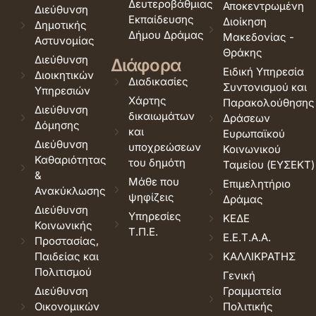
Δευτεροβάθμιας
Αποκεντρωμένη
Διεύθυνση
Εκπαίδευσης
Διοίκηση
Δημοτικής
Δήμου Δράμας
Μακεδονίας -
Αστυνομίας
Θράκης
Διεύθυνση
Διάφορα
Ειδική Υπηρεσία
Διοικητικών
Διαδικασίες
Συντονισμού και
Υπηρεσιών
Χάρτης
Παρακολούθησης
Διεύθυνση
δικαιωμάτων
Δράσεων
Δόμησης
και
Ευρωπαϊκού
Διεύθυνση
υποχρεώσεων
Κοινωνικού
Καθαριότητας
του δημότη
Ταμείου (ΕΥΣΕΚΤ)
&
Μάθε που
Επιμελητήριο
Ανακύκλωσης
ψηφίζεις
Δράμας
Διεύθυνση
Υπηρεσίες
ΚΕΔΕ
Κοινωνικής
Τ.Π.Ε.
Ε.Ε.Τ.Α.Α.
Προστασίας,
Παιδείας και
ΚΑΛΛΙΚΡΑΤΗΣ
Πολιτισμού
Γενική
Διεύθυνση
Γραμματεία
Οικονομικών
Πολιτικής