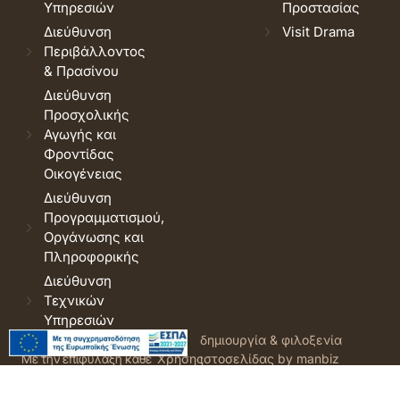
Υπηρεσιών
Προστασίας
Διεύθυνση
Visit Drama
Περιβάλλοντος
& Πρασίνου
Διεύθυνση
Προσχολικής
Αγωγής και
Φροντίδας
Οικογένειας
Διεύθυνση
Προγραμματισμού,
Οργάνωσης και
Πληροφορικής
Διεύθυνση
Τεχνικών
Υπηρεσιών
© 2026 Δήμος Δράμας.
Όροι
δημιουργία & φιλοξενία
Με την επιφύλαξη κάθε
Χρήσης
ιστοσελίδας by manbiz
νόμιμου δικαιώματος.