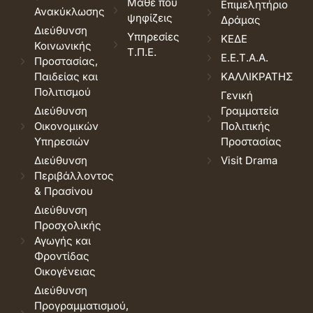
Μάθε που
Επιμελητήριο
Ανακύκλωσης
ψηφίζεις
Δράμας
Διεύθυνση
Υπηρεσίες
ΚΕΔΕ
Κοινωνικής
Τ.Π.Ε.
Ε.Ε.Τ.Α.Α.
Προστασίας,
Παιδείας και
ΚΑΛΛΙΚΡΑΤΗΣ
Πολιτισμού
Γενική
Διεύθυνση
Γραμματεία
Οικονομικών
Πολιτικής
Υπηρεσιών
Προστασίας
Διεύθυνση
Visit Drama
Περιβάλλοντος
& Πρασίνου
Διεύθυνση
Προσχολικής
Αγωγής και
Φροντίδας
Οικογένειας
Διεύθυνση
Προγραμματισμού,