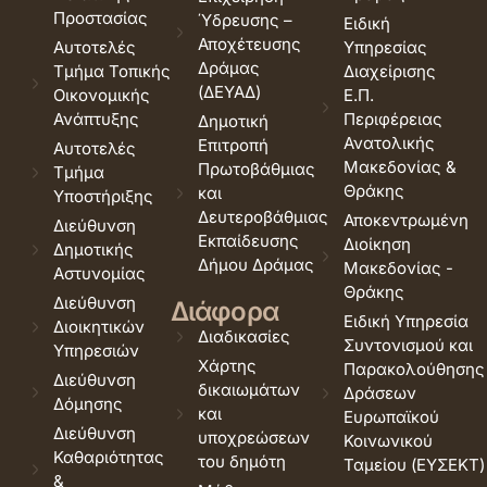
Προστασίας
Ύδρευσης –
Ειδική
Αποχέτευσης
Αυτοτελές
Υπηρεσίας
Δράμας
Τμήμα Τοπικής
Διαχείρισης
(ΔΕΥΑΔ)
Οικονομικής
Ε.Π.
Ανάπτυξης
Περιφέρειας
Δημοτική
Ανατολικής
Επιτροπή
Αυτοτελές
Μακεδονίας &
Πρωτοβάθμιας
Τμήμα
Θράκης
και
Υποστήριξης
Δευτεροβάθμιας
Αποκεντρωμένη
Διεύθυνση
Εκπαίδευσης
Διοίκηση
Δημοτικής
Δήμου Δράμας
Μακεδονίας -
Αστυνομίας
Θράκης
Διεύθυνση
Διάφορα
Ειδική Υπηρεσία
Διοικητικών
Διαδικασίες
Συντονισμού και
Υπηρεσιών
Χάρτης
Παρακολούθησης
Διεύθυνση
δικαιωμάτων
Δράσεων
Δόμησης
και
Ευρωπαϊκού
Διεύθυνση
υποχρεώσεων
Κοινωνικού
Καθαριότητας
του δημότη
Ταμείου (ΕΥΣΕΚΤ)
&