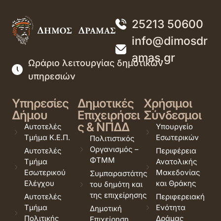
25213 50600
info@dimosdr
amas.gr
Ωράριο λειτουργίας δημοτικών
υπηρεσιών
Υπηρεσίες
Δημοτικές
Χρήσιμοι
Δήμου
Επιχειρήσει
Σύνδεσμοι
ς & ΝΠΔΔ
Αυτοτελές
Υπουργείο
Τμήμα Κ.Ε.Π.
Εσωτερικών
Πολιτιστικός
Οργανισμός –
Αυτοτελές
Περιφέρεια
ΦΤΜΜ
Τμήμα
Ανατολικής
Εσωτερικού
Μακεδονίας
Συμπαραστάτης
Ελέγχου
και Θράκης
του δημότη και
της επιχείρησης
Αυτοτελές
Περιφερειακή
Τμήμα
Ενότητα
Δημοτική
Πολιτικής
Δράμας
Επιχείρηση