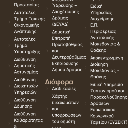
Προστασίας
Ύδρευσης –
Ειδική
Αποχέτευσης
Αυτοτελές
Υπηρεσίας
Δράμας
Τμήμα Τοπικής
Διαχείρισης
(ΔΕΥΑΔ)
Οικονομικής
Ε.Π.
Ανάπτυξης
Περιφέρειας
Δημοτική
Ανατολικής
Επιτροπή
Αυτοτελές
Μακεδονίας &
Πρωτοβάθμιας
Τμήμα
Θράκης
και
Υποστήριξης
Δευτεροβάθμιας
Αποκεντρωμένη
Διεύθυνση
Εκπαίδευσης
Διοίκηση
Δημοτικής
Δήμου Δράμας
Μακεδονίας -
Αστυνομίας
Θράκης
Διεύθυνση
Διάφορα
Ειδική Υπηρεσία
Διοικητικών
Διαδικασίες
Συντονισμού και
Υπηρεσιών
Χάρτης
Παρακολούθησης
Διεύθυνση
δικαιωμάτων
Δράσεων
Δόμησης
και
Ευρωπαϊκού
Διεύθυνση
υποχρεώσεων
Κοινωνικού
Καθαριότητας
του δημότη
Ταμείου (ΕΥΣΕΚΤ)
&