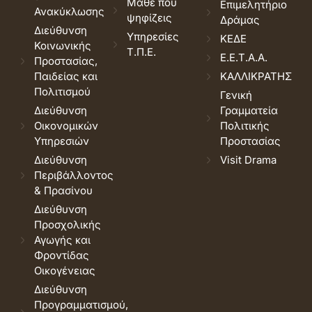
Μάθε που
Επιμελητήριο
Ανακύκλωσης
ψηφίζεις
Δράμας
Διεύθυνση
Υπηρεσίες
ΚΕΔΕ
Κοινωνικής
Τ.Π.Ε.
Ε.Ε.Τ.Α.Α.
Προστασίας,
Παιδείας και
ΚΑΛΛΙΚΡΑΤΗΣ
Πολιτισμού
Γενική
Διεύθυνση
Γραμματεία
Οικονομικών
Πολιτικής
Υπηρεσιών
Προστασίας
Διεύθυνση
Visit Drama
Περιβάλλοντος
& Πρασίνου
Διεύθυνση
Προσχολικής
Αγωγής και
Φροντίδας
Οικογένειας
Διεύθυνση
Προγραμματισμού,