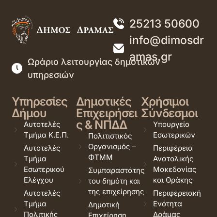
25213 50600
info@dimosdr
amas.gr
Ωράριο λειτουργίας δημοτικών
υπηρεσιών
Υπηρεσίες
Δημοτικές
Χρήσιμοι
Δήμου
Επιχειρήσει
Σύνδεσμοι
ς & ΝΠΔΔ
Αυτοτελές
Υπουργείο
Τμήμα Κ.Ε.Π.
Εσωτερικών
Πολιτιστικός
Οργανισμός –
Αυτοτελές
Περιφέρεια
ΦΤΜΜ
Τμήμα
Ανατολικής
Εσωτερικού
Μακεδονίας
Συμπαραστάτης
Ελέγχου
και Θράκης
του δημότη και
της επιχείρησης
Αυτοτελές
Περιφερειακή
Τμήμα
Ενότητα
Δημοτική
Πολιτικής
Δράμας
Επιχείρηση