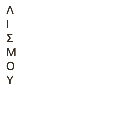
Λ
Ι
Σ
Μ
Ο
Υ