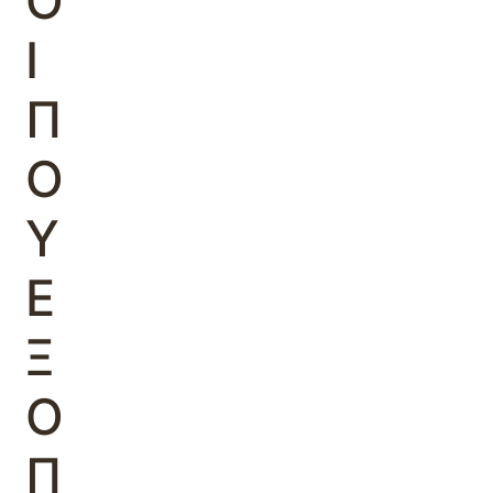
Ο
Ι
Π
Ο
Υ
Ε
Ξ
Ο
Π