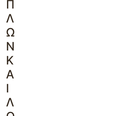
Π
Λ
Ω
Ν
Κ
Α
Ι
Λ