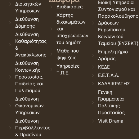
Ειδική Υπηρεσία
Διοικητικών
Διαδικασίες
Συντονισμού και
Υπηρεσιών
Χάρτης
Παρακολούθησης
Διεύθυνση
δικαιωμάτων
Δράσεων
Δόμησης
και
Ευρωπαϊκού
Διεύθυνση
υποχρεώσεων
Κοινωνικού
Καθαριότητας
του δημότη
Ταμείου (ΕΥΣΕΚΤ)
&
Μάθε που
Επιμελητήριο
Ανακύκλωσης
ψηφίζεις
Δράμας
Διεύθυνση
Υπηρεσίες
ΚΕΔΕ
Κοινωνικής
Τ.Π.Ε.
Ε.Ε.Τ.Α.Α.
Προστασίας,
Παιδείας και
ΚΑΛΛΙΚΡΑΤΗΣ
Πολιτισμού
Γενική
Διεύθυνση
Γραμματεία
Οικονομικών
Πολιτικής
Υπηρεσιών
Προστασίας
Διεύθυνση
Visit Drama
Περιβάλλοντος
& Πρασίνου