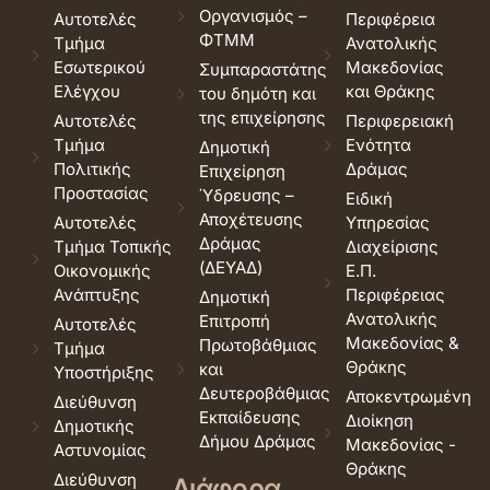
Οργανισμός –
Αυτοτελές
Περιφέρεια
ΦΤΜΜ
Τμήμα
Ανατολικής
Εσωτερικού
Μακεδονίας
Συμπαραστάτης
Ελέγχου
και Θράκης
του δημότη και
της επιχείρησης
Αυτοτελές
Περιφερειακή
Τμήμα
Ενότητα
Δημοτική
Πολιτικής
Δράμας
Επιχείρηση
Προστασίας
Ύδρευσης –
Ειδική
Αποχέτευσης
Αυτοτελές
Υπηρεσίας
Δράμας
Τμήμα Τοπικής
Διαχείρισης
(ΔΕΥΑΔ)
Οικονομικής
Ε.Π.
Ανάπτυξης
Περιφέρειας
Δημοτική
Ανατολικής
Επιτροπή
Αυτοτελές
Μακεδονίας &
Πρωτοβάθμιας
Τμήμα
Θράκης
και
Υποστήριξης
Δευτεροβάθμιας
Αποκεντρωμένη
Διεύθυνση
Εκπαίδευσης
Διοίκηση
Δημοτικής
Δήμου Δράμας
Μακεδονίας -
Αστυνομίας
Θράκης
Διεύθυνση
Διάφορα