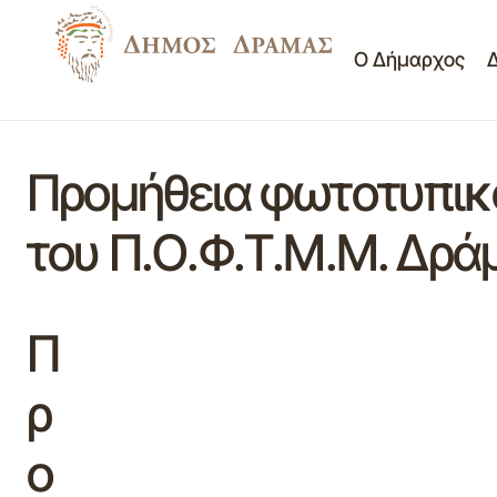
Ο Δήμαρχος
Προμήθεια φωτοτυπικού
του Π.Ο.Φ.Τ.Μ.Μ. Δρά
Π
ρ
ο