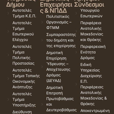
Δήμου
Επιχειρήσει
Σύνδεσμοι
ς & ΝΠΔΔ
Αυτοτελές
Υπουργείο
Τμήμα Κ.Ε.Π.
Εσωτερικών
Πολιτιστικός
Οργανισμός –
Αυτοτελές
Περιφέρεια
ΦΤΜΜ
Τμήμα
Ανατολικής
Εσωτερικού
Μακεδονίας
Συμπαραστάτης
Ελέγχου
και Θράκης
του δημότη και
της επιχείρησης
Αυτοτελές
Περιφερειακή
Τμήμα
Ενότητα
Δημοτική
Πολιτικής
Δράμας
Επιχείρηση
Προστασίας
Ύδρευσης –
Ειδική
Αποχέτευσης
Αυτοτελές
Υπηρεσίας
Δράμας
Τμήμα Τοπικής
Διαχείρισης
(ΔΕΥΑΔ)
Οικονομικής
Ε.Π.
Ανάπτυξης
Περιφέρειας
Δημοτική
Ανατολικής
Επιτροπή
Αυτοτελές
Μακεδονίας &
Πρωτοβάθμιας
Τμήμα
Θράκης
και
Υποστήριξης
Δευτεροβάθμιας
Αποκεντρωμένη
Διεύθυνση