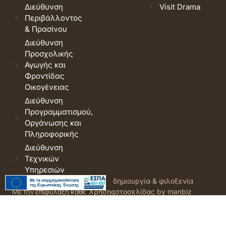
Διεύθυνση
Visit Drama
Περιβάλλοντος
& Πρασίνου
Διεύθυνση
Προσχολικής
Αγωγής και
Φροντίδας
Οικογένειας
Διεύθυνση
Προγραμματισμού,
Οργάνωσης και
Πληροφορικής
Διεύθυνση
Τεχνικών
Υπηρεσιών
© 2026 Δήμος Δράμας.
Όροι
δημιουργία & φιλοξενία
Με την επιφύλαξη κάθε
Χρήσης
ιστοσελίδας by manbiz
νόμιμου δικαιώματος.