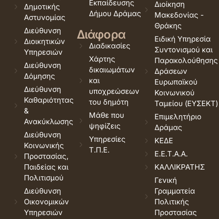
Εκπαίδευσης
Διοίκηση
Δημοτικής
Δήμου Δράμας
Μακεδονίας -
Αστυνομίας
Θράκης
Διεύθυνση
Διάφορα
Ειδική Υπηρεσία
Διοικητικών
Διαδικασίες
Συντονισμού και
Υπηρεσιών
Χάρτης
Παρακολούθησης
Διεύθυνση
δικαιωμάτων
Δράσεων
Δόμησης
και
Ευρωπαϊκού
Διεύθυνση
υποχρεώσεων
Κοινωνικού
Καθαριότητας
του δημότη
Ταμείου (ΕΥΣΕΚΤ)
&
Μάθε που
Επιμελητήριο
Ανακύκλωσης
ψηφίζεις
Δράμας
Διεύθυνση
Υπηρεσίες
ΚΕΔΕ
Κοινωνικής
Τ.Π.Ε.
Ε.Ε.Τ.Α.Α.
Προστασίας,
Παιδείας και
ΚΑΛΛΙΚΡΑΤΗΣ
Πολιτισμού
Γενική
Διεύθυνση
Γραμματεία
Οικονομικών
Πολιτικής
Υπηρεσιών
Προστασίας