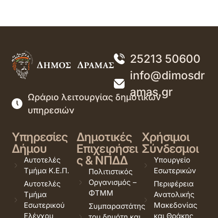
25213 50600
info@dimosdr
amas.gr
Ωράριο λειτουργίας δημοτικών
υπηρεσιών
Υπηρεσίες
Δημοτικές
Χρήσιμοι
Δήμου
Επιχειρήσει
Σύνδεσμοι
ς & ΝΠΔΔ
Αυτοτελές
Υπουργείο
Τμήμα Κ.Ε.Π.
Εσωτερικών
Πολιτιστικός
Οργανισμός –
Αυτοτελές
Περιφέρεια
ΦΤΜΜ
Τμήμα
Ανατολικής
Εσωτερικού
Μακεδονίας
Συμπαραστάτης
Ελέγχου
και Θράκης
του δημότη και