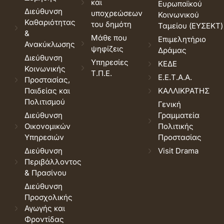
και
Ευρωπαϊκού
Διεύθυνση
υποχρεώσεων
Κοινωνικού
Καθαριότητας
του δημότη
Ταμείου (ΕΥΣΕΚΤ)
&
Μάθε που
Επιμελητήριο
Ανακύκλωσης
ψηφίζεις
Δράμας
Διεύθυνση
Υπηρεσίες
ΚΕΔΕ
Κοινωνικής
Τ.Π.Ε.
Ε.Ε.Τ.Α.Α.
Προστασίας,
Παιδείας και
ΚΑΛΛΙΚΡΑΤΗΣ
Πολιτισμού
Γενική
Διεύθυνση
Γραμματεία
Οικονομικών
Πολιτικής
Υπηρεσιών
Προστασίας
Διεύθυνση
Visit Drama
Περιβάλλοντος
& Πρασίνου
Διεύθυνση
Προσχολικής
Αγωγής και
Φροντίδας