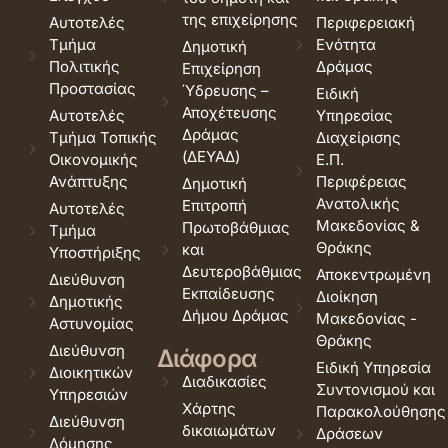
της επιχείρησης
Αυτοτελές
Περιφερειακή
Τμήμα
Ενότητα
Δημοτική
Πολιτικής
Δράμας
Επιχείρηση
Προστασίας
Ύδρευσης –
Ειδική
Αποχέτευσης
Αυτοτελές
Υπηρεσίας
Δράμας
Τμήμα Τοπικής
Διαχείρισης
(ΔΕΥΑΔ)
Οικονομικής
Ε.Π.
Ανάπτυξης
Περιφέρειας
Δημοτική
Ανατολικής
Επιτροπή
Αυτοτελές
Μακεδονίας &
Πρωτοβάθμιας
Τμήμα
Θράκης
και
Υποστήριξης
Δευτεροβάθμιας
Αποκεντρωμένη
Διεύθυνση
Εκπαίδευσης
Διοίκηση
Δημοτικής
Δήμου Δράμας
Μακεδονίας -
Αστυνομίας
Θράκης
Διεύθυνση
Διάφορα
Ειδική Υπηρεσία
Διοικητικών
Διαδικασίες
Συντονισμού και
Υπηρεσιών
Χάρτης
Παρακολούθησης
Διεύθυνση
δικαιωμάτων
Δράσεων
Δόμησης