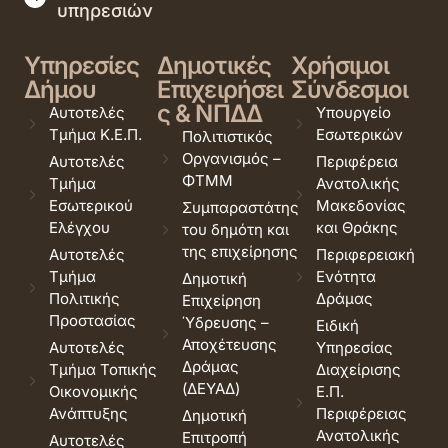
υπηρεσιών
Υπηρεσίες
Δημοτικές
Χρήσιμοι
Δήμου
Επιχειρήσει
Σύνδεσμοι
ς & ΝΠΔΔ
Αυτοτελές
Υπουργείο
Τμήμα Κ.Ε.Π.
Εσωτερικών
Πολιτιστικός
Οργανισμός –
Αυτοτελές
Περιφέρεια
ΦΤΜΜ
Τμήμα
Ανατολικής
Εσωτερικού
Μακεδονίας
Συμπαραστάτης
Ελέγχου
και Θράκης
του δημότη και
της επιχείρησης
Αυτοτελές
Περιφερειακή
Τμήμα
Ενότητα
Δημοτική
Πολιτικής
Δράμας
Επιχείρηση
Προστασίας
Ύδρευσης –
Ειδική
Αποχέτευσης
Αυτοτελές
Υπηρεσίας
Δράμας
Τμήμα Τοπικής
Διαχείρισης
(ΔΕΥΑΔ)
Οικονομικής
Ε.Π.
Ανάπτυξης
Περιφέρειας
Δημοτική
Ανατολικής
Επιτροπή
Αυτοτελές