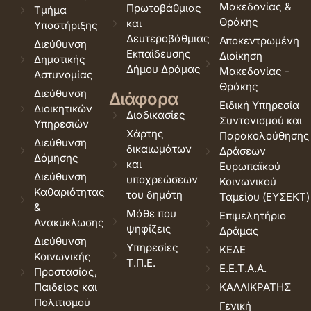
Μακεδονίας &
Πρωτοβάθμιας
Τμήμα
Θράκης
και
Υποστήριξης
Δευτεροβάθμιας
Αποκεντρωμένη
Διεύθυνση
Εκπαίδευσης
Διοίκηση
Δημοτικής
Δήμου Δράμας
Μακεδονίας -
Αστυνομίας
Θράκης
Διεύθυνση
Διάφορα
Ειδική Υπηρεσία
Διοικητικών
Διαδικασίες
Συντονισμού και
Υπηρεσιών
Χάρτης
Παρακολούθησης
Διεύθυνση
δικαιωμάτων
Δράσεων
Δόμησης
και
Ευρωπαϊκού
Διεύθυνση
υποχρεώσεων
Κοινωνικού
Καθαριότητας
του δημότη
Ταμείου (ΕΥΣΕΚΤ)
&
Μάθε που
Επιμελητήριο
Ανακύκλωσης
ψηφίζεις
Δράμας
Διεύθυνση
Υπηρεσίες
ΚΕΔΕ
Κοινωνικής
Τ.Π.Ε.
Ε.Ε.Τ.Α.Α.
Προστασίας,
Παιδείας και
ΚΑΛΛΙΚΡΑΤΗΣ
Πολιτισμού
Γενική