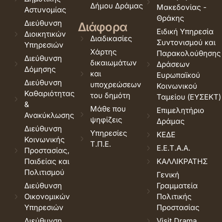
Δήμου Δράμας
Μακεδονίας -
Αστυνομίας
Θράκης
Διεύθυνση
Διάφορα
Ειδική Υπηρεσία
Διοικητικών
Διαδικασίες
Συντονισμού και
Υπηρεσιών
Χάρτης
Παρακολούθησης
Διεύθυνση
δικαιωμάτων
Δράσεων
Δόμησης
και
Ευρωπαϊκού
Διεύθυνση
υποχρεώσεων
Κοινωνικού
Καθαριότητας
του δημότη
Ταμείου (ΕΥΣΕΚΤ)
&
Μάθε που
Επιμελητήριο
Ανακύκλωσης
ψηφίζεις
Δράμας
Διεύθυνση
Υπηρεσίες
ΚΕΔΕ
Κοινωνικής
Τ.Π.Ε.
Ε.Ε.Τ.Α.Α.
Προστασίας,
Παιδείας και
ΚΑΛΛΙΚΡΑΤΗΣ
Πολιτισμού
Γενική
Διεύθυνση
Γραμματεία
Οικονομικών
Πολιτικής
Υπηρεσιών
Προστασίας
Διεύθυνση
Visit Drama