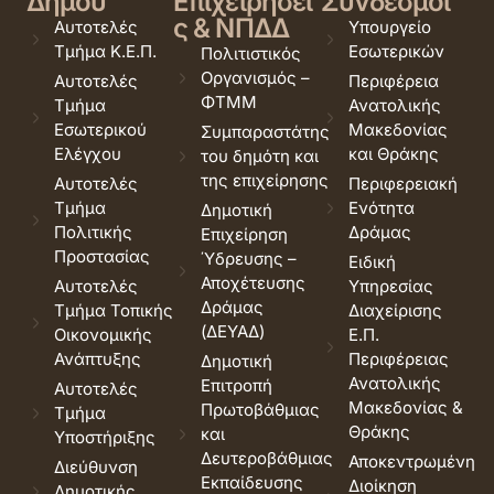
Δήμου
Επιχειρήσει
Σύνδεσμοι
ς & ΝΠΔΔ
Αυτοτελές
Υπουργείο
Τμήμα Κ.Ε.Π.
Εσωτερικών
Πολιτιστικός
Οργανισμός –
Αυτοτελές
Περιφέρεια
ΦΤΜΜ
Τμήμα
Ανατολικής
Εσωτερικού
Μακεδονίας
Συμπαραστάτης
Ελέγχου
και Θράκης
του δημότη και
της επιχείρησης
Αυτοτελές
Περιφερειακή
Τμήμα
Ενότητα
Δημοτική
Πολιτικής
Δράμας
Επιχείρηση
Προστασίας
Ύδρευσης –
Ειδική
Αποχέτευσης
Αυτοτελές
Υπηρεσίας
Δράμας
Τμήμα Τοπικής
Διαχείρισης
(ΔΕΥΑΔ)
Οικονομικής
Ε.Π.
Ανάπτυξης
Περιφέρειας
Δημοτική
Ανατολικής
Επιτροπή
Αυτοτελές
Μακεδονίας &
Πρωτοβάθμιας
Τμήμα
Θράκης
και
Υποστήριξης
Δευτεροβάθμιας
Αποκεντρωμένη
Διεύθυνση
Εκπαίδευσης
Διοίκηση
Δημοτικής