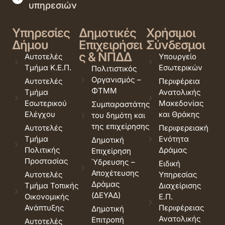
υπηρεσιών
Υπηρεσίες
Δημοτικές
Χρήσιμοι
Δήμου
Επιχειρήσει
Σύνδεσμοι
ς & ΝΠΔΔ
Αυτοτελές
Υπουργείο
Τμήμα Κ.Ε.Π.
Εσωτερικών
Πολιτιστικός
Οργανισμός –
Αυτοτελές
Περιφέρεια
ΦΤΜΜ
Τμήμα
Ανατολικής
Εσωτερικού
Μακεδονίας
Συμπαραστάτης
Ελέγχου
και Θράκης
του δημότη και
της επιχείρησης
Αυτοτελές
Περιφερειακή
Τμήμα
Ενότητα
Δημοτική
Πολιτικής
Δράμας
Επιχείρηση
Προστασίας
Ύδρευσης –
Ειδική
Αποχέτευσης
Αυτοτελές
Υπηρεσίας
Δράμας
Τμήμα Τοπικής
Διαχείρισης
(ΔΕΥΑΔ)
Οικονομικής
Ε.Π.
Ανάπτυξης
Περιφέρειας
Δημοτική
Ανατολικής
Επιτροπή
Αυτοτελές