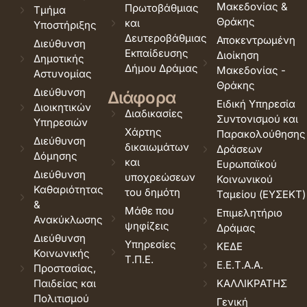
Μακεδονίας &
Πρωτοβάθμιας
Τμήμα
Θράκης
και
Υποστήριξης
Δευτεροβάθμιας
Αποκεντρωμένη
Διεύθυνση
Εκπαίδευσης
Διοίκηση
Δημοτικής
Δήμου Δράμας
Μακεδονίας -
Αστυνομίας
Θράκης
Διεύθυνση
Διάφορα
Ειδική Υπηρεσία
Διοικητικών
Διαδικασίες
Συντονισμού και
Υπηρεσιών
Χάρτης
Παρακολούθησης
Διεύθυνση
δικαιωμάτων
Δράσεων
Δόμησης
και
Ευρωπαϊκού
Διεύθυνση
υποχρεώσεων
Κοινωνικού
Καθαριότητας
του δημότη
Ταμείου (ΕΥΣΕΚΤ)
&
Μάθε που
Επιμελητήριο
Ανακύκλωσης
ψηφίζεις
Δράμας
Διεύθυνση
Υπηρεσίες
ΚΕΔΕ
Κοινωνικής
Τ.Π.Ε.
Ε.Ε.Τ.Α.Α.
Προστασίας,
Παιδείας και
ΚΑΛΛΙΚΡΑΤΗΣ
Πολιτισμού
Γενική