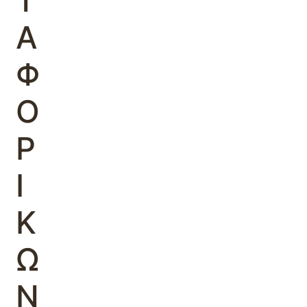
Τ
Α
Φ
Ο
Ρ
Ι
Κ
Ω
Ν