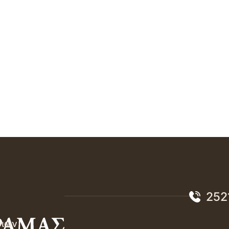
252
σιών