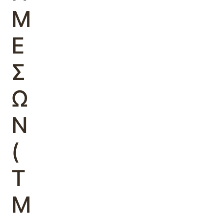
Μ
Ε
Σ
Ω
Ν
(
Τ
Μ