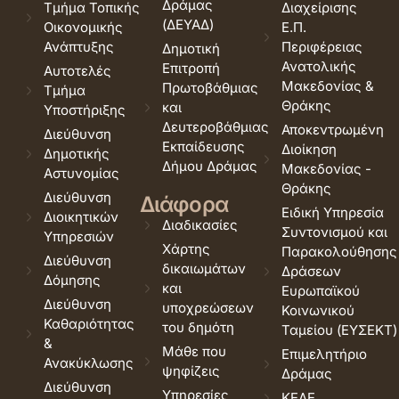
Δράμας
Τμήμα Τοπικής
Διαχείρισης
(ΔΕΥΑΔ)
Οικονομικής
Ε.Π.
Ανάπτυξης
Περιφέρειας
Δημοτική
Ανατολικής
Επιτροπή
Αυτοτελές
Μακεδονίας &
Πρωτοβάθμιας
Τμήμα
Θράκης
και
Υποστήριξης
Δευτεροβάθμιας
Αποκεντρωμένη
Διεύθυνση
Εκπαίδευσης
Διοίκηση
Δημοτικής
Δήμου Δράμας
Μακεδονίας -
Αστυνομίας
Θράκης
Διεύθυνση
Διάφορα
Ειδική Υπηρεσία
Διοικητικών
Διαδικασίες
Συντονισμού και
Υπηρεσιών
Χάρτης
Παρακολούθησης
Διεύθυνση
δικαιωμάτων
Δράσεων
Δόμησης
και
Ευρωπαϊκού
Διεύθυνση
υποχρεώσεων
Κοινωνικού
Καθαριότητας
του δημότη
Ταμείου (ΕΥΣΕΚΤ)
&
Μάθε που
Επιμελητήριο
Ανακύκλωσης
ψηφίζεις
Δράμας
Διεύθυνση
Υπηρεσίες
ΚΕΔΕ