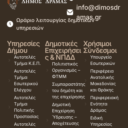
info@dimosdr
amas.gr
Ωράριο λειτουργίας δημοτικών
υπηρεσιών
Υπηρεσίες
Δημοτικές
Χρήσιμοι
Δήμου
Επιχειρήσει
Σύνδεσμοι
ς & ΝΠΔΔ
Αυτοτελές
Υπουργείο
Τμήμα Κ.Ε.Π.
Εσωτερικών
Πολιτιστικός
Οργανισμός –
Αυτοτελές
Περιφέρεια
ΦΤΜΜ
Τμήμα
Ανατολικής
Εσωτερικού
Μακεδονίας
Συμπαραστάτης
Ελέγχου
και Θράκης
του δημότη και
της επιχείρησης
Αυτοτελές
Περιφερειακή
Τμήμα
Ενότητα
Δημοτική
Πολιτικής
Δράμας
Επιχείρηση
Προστασίας
Ύδρευσης –
Ειδική
Αποχέτευσης
Αυτοτελές
Υπηρεσίας