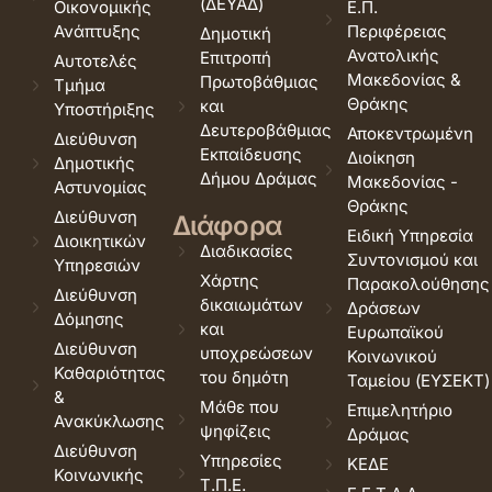
(ΔΕΥΑΔ)
Οικονομικής
Ε.Π.
Ανάπτυξης
Περιφέρειας
Δημοτική
Ανατολικής
Επιτροπή
Αυτοτελές
Μακεδονίας &
Πρωτοβάθμιας
Τμήμα
Θράκης
και
Υποστήριξης
Δευτεροβάθμιας
Αποκεντρωμένη
Διεύθυνση
Εκπαίδευσης
Διοίκηση
Δημοτικής
Δήμου Δράμας
Μακεδονίας -
Αστυνομίας
Θράκης
Διεύθυνση
Διάφορα
Ειδική Υπηρεσία
Διοικητικών
Διαδικασίες
Συντονισμού και
Υπηρεσιών
Χάρτης
Παρακολούθησης
Διεύθυνση
δικαιωμάτων
Δράσεων
Δόμησης
και
Ευρωπαϊκού
Διεύθυνση
υποχρεώσεων
Κοινωνικού
Καθαριότητας
του δημότη
Ταμείου (ΕΥΣΕΚΤ)
&
Μάθε που
Επιμελητήριο
Ανακύκλωσης
ψηφίζεις
Δράμας
Διεύθυνση
Υπηρεσίες
ΚΕΔΕ
Κοινωνικής
Τ.Π.Ε.