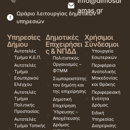
info@dimosdr
amas.gr
Ωράριο λειτουργίας δημοτικών
υπηρεσιών
Υπηρεσίες
Δημοτικές
Χρήσιμοι
Δήμου
Επιχειρήσει
Σύνδεσμοι
ς & ΝΠΔΔ
Αυτοτελές
Υπουργείο
Τμήμα Κ.Ε.Π.
Εσωτερικών
Πολιτιστικός
Οργανισμός –
Αυτοτελές
Περιφέρεια
ΦΤΜΜ
Τμήμα
Ανατολικής
Εσωτερικού
Μακεδονίας
Συμπαραστάτης
Ελέγχου
και Θράκης
του δημότη και
της επιχείρησης
Αυτοτελές
Περιφερειακή
Τμήμα
Ενότητα
Δημοτική
Πολιτικής
Δράμας
Επιχείρηση
Προστασίας
Ύδρευσης –
Ειδική
Αποχέτευσης
Αυτοτελές
Υπηρεσίας
Δράμας
Τμήμα Τοπικής
Διαχείρισης