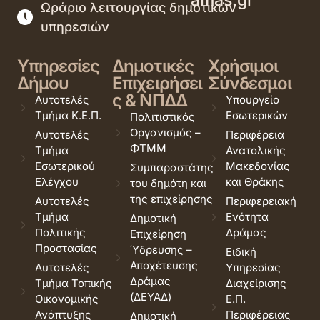
Ωράριο λειτουργίας δημοτικών
υπηρεσιών
Υπηρεσίες
Δημοτικές
Χρήσιμοι
Δήμου
Επιχειρήσει
Σύνδεσμοι
ς & ΝΠΔΔ
Αυτοτελές
Υπουργείο
Τμήμα Κ.Ε.Π.
Εσωτερικών
Πολιτιστικός
Οργανισμός –
Αυτοτελές
Περιφέρεια
ΦΤΜΜ
Τμήμα
Ανατολικής
Εσωτερικού
Μακεδονίας
Συμπαραστάτης
Ελέγχου
και Θράκης
του δημότη και
της επιχείρησης
Αυτοτελές
Περιφερειακή
Τμήμα
Ενότητα
Δημοτική
Πολιτικής
Δράμας
Επιχείρηση
Προστασίας
Ύδρευσης –
Ειδική
Αποχέτευσης
Αυτοτελές
Υπηρεσίας
Δράμας
Τμήμα Τοπικής
Διαχείρισης
(ΔΕΥΑΔ)
Οικονομικής
Ε.Π.
Ανάπτυξης
Περιφέρειας
Δημοτική