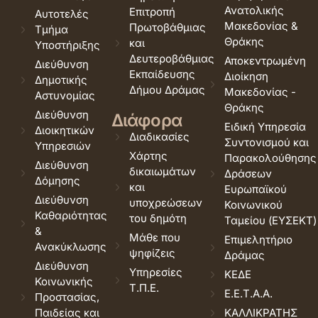
Ανατολικής
Επιτροπή
Αυτοτελές
Μακεδονίας &
Πρωτοβάθμιας
Τμήμα
Θράκης
και
Υποστήριξης
Δευτεροβάθμιας
Αποκεντρωμένη
Διεύθυνση
Εκπαίδευσης
Διοίκηση
Δημοτικής
Δήμου Δράμας
Μακεδονίας -
Αστυνομίας
Θράκης
Διεύθυνση
Διάφορα
Ειδική Υπηρεσία
Διοικητικών
Διαδικασίες
Συντονισμού και
Υπηρεσιών
Χάρτης
Παρακολούθησης
Διεύθυνση
δικαιωμάτων
Δράσεων
Δόμησης
και
Ευρωπαϊκού
Διεύθυνση
υποχρεώσεων
Κοινωνικού
Καθαριότητας
του δημότη
Ταμείου (ΕΥΣΕΚΤ)
&
Μάθε που
Επιμελητήριο
Ανακύκλωσης
ψηφίζεις
Δράμας
Διεύθυνση
Υπηρεσίες
ΚΕΔΕ
Κοινωνικής
Τ.Π.Ε.
Ε.Ε.Τ.Α.Α.
Προστασίας,
Παιδείας και
ΚΑΛΛΙΚΡΑΤΗΣ