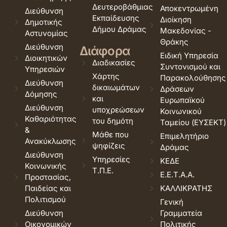
Δευτεροβάθμιας
Αποκεντρωμένη
Διεύθυνση
Εκπαίδευσης
Διοίκηση
Δημοτικής
Δήμου Δράμας
Μακεδονίας -
Αστυνομίας
Θράκης
Διεύθυνση
Διάφορα
Ειδική Υπηρεσία
Διοικητικών
Διαδικασίες
Συντονισμού και
Υπηρεσιών
Χάρτης
Παρακολούθησης
Διεύθυνση
δικαιωμάτων
Δράσεων
Δόμησης
και
Ευρωπαϊκού
Διεύθυνση
υποχρεώσεων
Κοινωνικού
Καθαριότητας
του δημότη
Ταμείου (ΕΥΣΕΚΤ)
&
Μάθε που
Επιμελητήριο
Ανακύκλωσης
ψηφίζεις
Δράμας
Διεύθυνση
Υπηρεσίες
ΚΕΔΕ
Κοινωνικής
Τ.Π.Ε.
Ε.Ε.Τ.Α.Α.
Προστασίας,
Παιδείας και
ΚΑΛΛΙΚΡΑΤΗΣ
Πολιτισμού
Γενική
Διεύθυνση
Γραμματεία
Οικονομικών
Πολιτικής