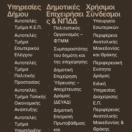
Υπηρεσίες
Δημοτικές
Χρήσιμοι
Δήμου
Επιχειρήσει
Σύνδεσμοι
ς & ΝΠΔΔ
Αυτοτελές
Υπουργείο
Τμήμα Κ.Ε.Π.
Εσωτερικών
Πολιτιστικός
Οργανισμός –
Αυτοτελές
Περιφέρεια
ΦΤΜΜ
Τμήμα
Ανατολικής
Εσωτερικού
Μακεδονίας
Συμπαραστάτης
Ελέγχου
και Θράκης
του δημότη και
της επιχείρησης
Αυτοτελές
Περιφερειακή
Τμήμα
Ενότητα
Δημοτική
Πολιτικής
Δράμας
Επιχείρηση
Προστασίας
Ύδρευσης –
Ειδική
Αποχέτευσης
Αυτοτελές
Υπηρεσίας
Δράμας
Τμήμα Τοπικής
Διαχείρισης
(ΔΕΥΑΔ)
Οικονομικής
Ε.Π.
Ανάπτυξης
Περιφέρειας
Δημοτική
Ανατολικής
Επιτροπή
Αυτοτελές
Μακεδονίας &
Πρωτοβάθμιας
Τμήμα
Θράκης
και
Υποστήριξης