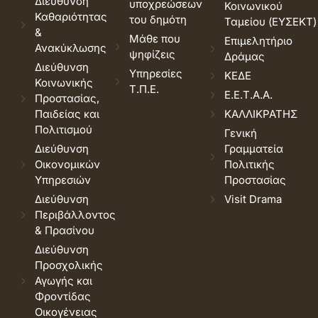
Διεύθυνση
υποχρεώσεων
Κοινωνικού
Καθαριότητας
του δημότη
Ταμείου (ΕΥΣΕΚΤ)
&
Μάθε που
Επιμελητήριο
Ανακύκλωσης
ψηφίζεις
Δράμας
Διεύθυνση
Υπηρεσίες
ΚΕΔΕ
Κοινωνικής
Τ.Π.Ε.
Ε.Ε.Τ.Α.Α.
Προστασίας,
Παιδείας και
ΚΑΛΛΙΚΡΑΤΗΣ
Πολιτισμού
Γενική
Διεύθυνση
Γραμματεία
Οικονομικών
Πολιτικής
Υπηρεσιών
Προστασίας
Διεύθυνση
Visit Drama
Περιβάλλοντος
& Πρασίνου
Διεύθυνση
Προσχολικής
Αγωγής και
Φροντίδας
Οικογένειας