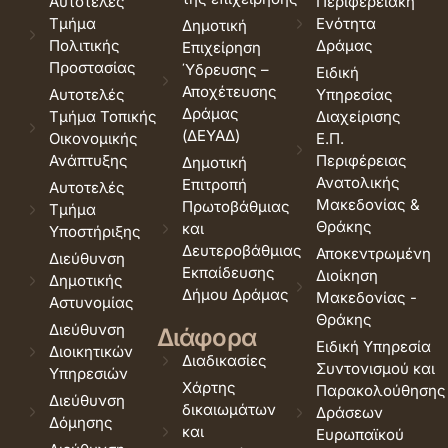
Αυτοτελές
Περιφερειακή
Τμήμα
Ενότητα
Δημοτική
Πολιτικής
Δράμας
Επιχείρηση
Προστασίας
Ύδρευσης –
Ειδική
Αποχέτευσης
Αυτοτελές
Υπηρεσίας
Δράμας
Τμήμα Τοπικής
Διαχείρισης
(ΔΕΥΑΔ)
Οικονομικής
Ε.Π.
Ανάπτυξης
Περιφέρειας
Δημοτική
Ανατολικής
Επιτροπή
Αυτοτελές
Μακεδονίας &
Πρωτοβάθμιας
Τμήμα
Θράκης
και
Υποστήριξης
Δευτεροβάθμιας
Αποκεντρωμένη
Διεύθυνση
Εκπαίδευσης
Διοίκηση
Δημοτικής
Δήμου Δράμας
Μακεδονίας -
Αστυνομίας
Θράκης
Διεύθυνση
Διάφορα
Ειδική Υπηρεσία
Διοικητικών
Διαδικασίες
Συντονισμού και
Υπηρεσιών
Χάρτης
Παρακολούθησης
Διεύθυνση
δικαιωμάτων
Δράσεων
Δόμησης
και
Ευρωπαϊκού