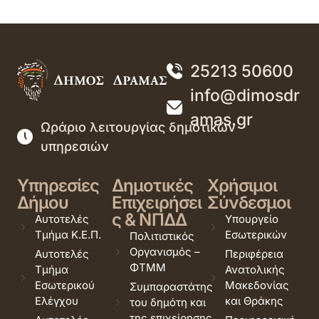
25213 50600
info@dimosdr
amas.gr
Ωράριο λειτουργίας δημοτικών
υπηρεσιών
Υπηρεσίες
Δημοτικές
Χρήσιμοι
Δήμου
Επιχειρήσει
Σύνδεσμοι
ς & ΝΠΔΔ
Αυτοτελές
Υπουργείο
Τμήμα Κ.Ε.Π.
Εσωτερικών
Πολιτιστικός
Οργανισμός –
Αυτοτελές
Περιφέρεια
ΦΤΜΜ
Τμήμα
Ανατολικής
Εσωτερικού
Μακεδονίας
Συμπαραστάτης
Ελέγχου
και Θράκης
του δημότη και
της επιχείρησης