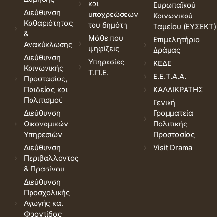
και
Ευρωπαϊκού
Διεύθυνση
υποχρεώσεων
Κοινωνικού
Καθαριότητας
του δημότη
Ταμείου (ΕΥΣΕΚΤ)
&
Μάθε που
Επιμελητήριο
Ανακύκλωσης
ψηφίζεις
Δράμας
Διεύθυνση
Υπηρεσίες
ΚΕΔΕ
Κοινωνικής
Τ.Π.Ε.
Ε.Ε.Τ.Α.Α.
Προστασίας,
Παιδείας και
ΚΑΛΛΙΚΡΑΤΗΣ
Πολιτισμού
Γενική
Διεύθυνση
Γραμματεία
Οικονομικών
Πολιτικής
Υπηρεσιών
Προστασίας
Διεύθυνση
Visit Drama
Περιβάλλοντος
& Πρασίνου
Διεύθυνση
Προσχολικής
Αγωγής και
Φροντίδας