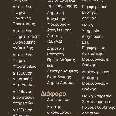
του δημότη και
της επιχείρησης
Αυτοτελές
Περιφερειακή
Τμήμα
Ενότητα
Δημοτική
Πολιτικής
Δράμας
Επιχείρηση
Προστασίας
Ύδρευσης –
Ειδική
Αποχέτευσης
Αυτοτελές
Υπηρεσίας
Δράμας
Τμήμα Τοπικής
Διαχείρισης
(ΔΕΥΑΔ)
Οικονομικής
Ε.Π.
Ανάπτυξης
Περιφέρειας
Δημοτική
Ανατολικής
Επιτροπή
Αυτοτελές
Μακεδονίας &
Πρωτοβάθμιας
Τμήμα
Θράκης
και
Υποστήριξης
Δευτεροβάθμιας
Αποκεντρωμένη
Διεύθυνση
Εκπαίδευσης
Διοίκηση
Δημοτικής
Δήμου Δράμας
Μακεδονίας -
Αστυνομίας
Θράκης
Διεύθυνση
Διάφορα
Ειδική Υπηρεσία
Διοικητικών
Διαδικασίες
Συντονισμού και
Υπηρεσιών
Χάρτης
Παρακολούθησης
Διεύθυνση
δικαιωμάτων
Δράσεων
Δόμησης