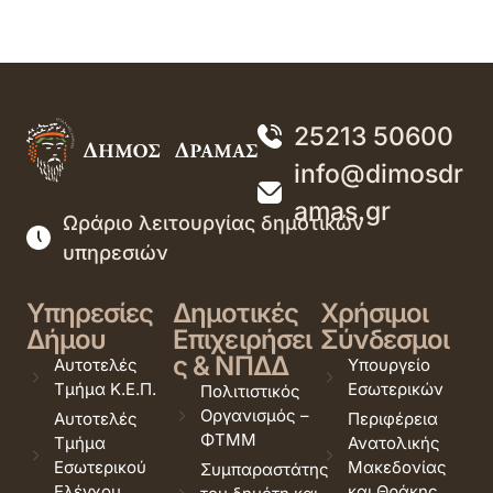
25213 50600
info@dimosdr
amas.gr
Ωράριο λειτουργίας δημοτικών
υπηρεσιών
Υπηρεσίες
Δημοτικές
Χρήσιμοι
Δήμου
Επιχειρήσει
Σύνδεσμοι
ς & ΝΠΔΔ
Αυτοτελές
Υπουργείο
Τμήμα Κ.Ε.Π.
Εσωτερικών
Πολιτιστικός
Οργανισμός –
Αυτοτελές
Περιφέρεια
ΦΤΜΜ
Τμήμα
Ανατολικής
Εσωτερικού
Μακεδονίας
Συμπαραστάτης
Ελέγχου
και Θράκης