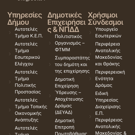
Υπηρεσίες
Δημοτικές
Χρήσιμοι
Δήμου
Επιχειρήσει
Σύνδεσμοι
ς & ΝΠΔΔ
Αυτοτελές
Υπουργείο
Τμήμα Κ.Ε.Π.
Εσωτερικών
Πολιτιστικός
Οργανισμός –
Αυτοτελές
Περιφέρεια
ΦΤΜΜ
Τμήμα
Ανατολικής
Εσωτερικού
Μακεδονίας
Συμπαραστάτης
Ελέγχου
και Θράκης
του δημότη και
της επιχείρησης
Αυτοτελές
Περιφερειακή
Τμήμα
Ενότητα
Δημοτική
Πολιτικής
Δράμας
Επιχείρηση
Προστασίας
Ύδρευσης –
Ειδική
Αποχέτευσης
Αυτοτελές
Υπηρεσίας
Δράμας
Τμήμα Τοπικής
Διαχείρισης
(ΔΕΥΑΔ)
Οικονομικής
Ε.Π.
Ανάπτυξης
Περιφέρειας
Δημοτική
Ανατολικής
Επιτροπή
Αυτοτελές
Μακεδονίας &
Πρωτοβάθμιας
Τμήμα