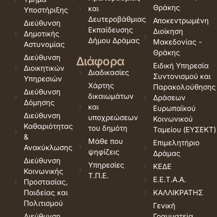
Θράκης
και
Υποστήριξης
Δευτεροβάθμιας
Αποκεντρωμένη
Διεύθυνση
Εκπαίδευσης
Διοίκηση
Δημοτικής
Δήμου Δράμας
Μακεδονίας -
Αστυνομίας
Θράκης
Διεύθυνση
Διάφορα
Ειδική Υπηρεσία
Διοικητικών
Διαδικασίες
Συντονισμού και
Υπηρεσιών
Χάρτης
Παρακολούθησης
Διεύθυνση
δικαιωμάτων
Δράσεων
Δόμησης
και
Ευρωπαϊκού
Διεύθυνση
υποχρεώσεων
Κοινωνικού
Καθαριότητας
του δημότη
Ταμείου (ΕΥΣΕΚΤ)
&
Μάθε που
Επιμελητήριο
Ανακύκλωσης
ψηφίζεις
Δράμας
Διεύθυνση
Υπηρεσίες
ΚΕΔΕ
Κοινωνικής
Τ.Π.Ε.
Ε.Ε.Τ.Α.Α.
Προστασίας,
Παιδείας και
ΚΑΛΛΙΚΡΑΤΗΣ
Πολιτισμού
Γενική
Διεύθυνση
Γραμματεία